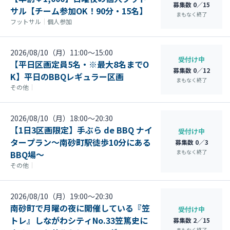
募集数 0／15
サル【チーム参加OK！90分・15名】
まもなく終了
フットサル
｜
個人参加
2026/08/10（月）11:00〜15:00
受付け中
【平日区画定員5名・※最大8名までO
募集数 0／12
K】平日のBBQレギュラー区画
まもなく終了
その他
｜
2026/08/10（月）18:00〜20:30
【1日3区画限定】手ぶら de BBQ ナイ
受付け中
タープラン～南砂町駅徒歩10分にある
募集数 0／3
まもなく終了
BBQ場～
その他
｜
2026/08/10（月）19:00〜20:30
南砂町で月曜の夜に開催している『笠
受付け中
トレ』しながわシティNo.33笠篤史に
募集数 2／15
まもなく終了