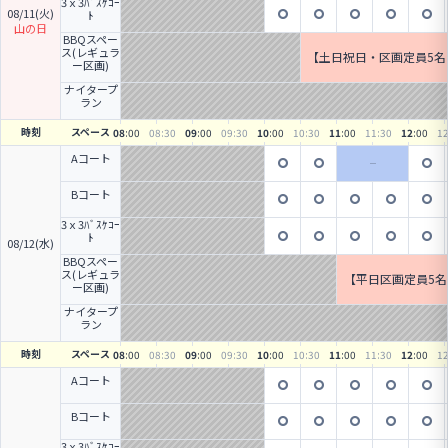
3ｘ3ﾊﾞｽｹｺｰ
5名】
【90分・15名】
08/11(火)
ﾄ
山の日
BBQスペー
ス(レギュラ
【土日祝日・区画定員5名
ー区画)
K】土日祝日のBBQ
ナイタープ
ラン
時刻
スペース
08
:00
08
:30
09
:00
09
:30
10
:00
10
:30
11
:00
11
:30
12
:00
1
Aコート
Bコート
3ｘ3ﾊﾞｽｹｺｰ
ﾄ
08/12(水)
BBQスペー
ス(レギュラ
【平日区画定員5名
ー区画)
Q
ナイタープ
ラン
時刻
スペース
08
:00
08
:30
09
:00
09
:30
10
:00
10
:30
11
:00
11
:30
12
:00
1
Aコート
Bコート
3ｘ3ﾊﾞｽｹｺｰ