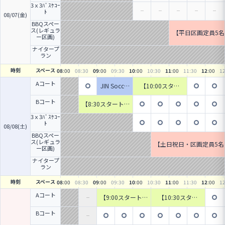
3ｘ3ﾊﾞｽｹｺｰ
ﾄ
08/07(金)
BBQスペー
ス(レギュラ
【平日区画定員5名
ー区画)
Q
ナイタープ
ラン
時刻
スペース
08
:00
08
:30
09
:00
09
:30
10
:00
10
:30
11
:00
11
:30
12
:00
1
Aコート
JIN Soccer
【10:00スター
School
ト・早割￥1,20
0・チーム参加O
Bコート
【8:30スタート・
K！】土曜午前の
早割￥1,200・チ
個人フットサル
3ｘ3ﾊﾞｽｹｺｰ
ーム参加OK！】
【90分・15名】
ﾄ
土曜朝の個人フッ
08/08(土)
トサル【90分・1
BBQスペー
5名】
ス(レギュラ
【土日祝日・区画定員5名
ー区画)
K】土日祝日のBBQ
ナイタープ
ラン
時刻
スペース
08
:00
08
:30
09
:00
09
:30
10
:00
10
:30
11
:00
11
:30
12
:00
1
Aコート
【9:00スタート・
【10:30スター
早割￥1,200・チ
ト・早割￥1,20
ーム参加OK！】
0・チーム参加O
Bコート
日曜朝の個人フッ
K！】日曜午前の