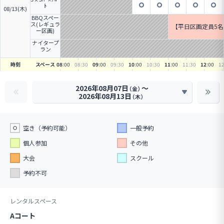
ﾄ
08/13(木)
BBQスペー
ス(レギュラ
【平日区画定員5名
ー区画)
Q
ナイタープ
ラン
時刻
スペース
08
:00
08
:30
09
:00
09
:30
10
:00
10
:30
11
:00
11
:30
12
:00
1
2026年08月07日
〜
（金）
2026年08月13日
（木）
空き（予約可能）
一般予約
個人参加
その他
大会
スクール
予約不可
レンタルスペース
Aコート