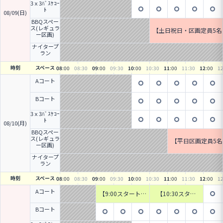
トサル【90分・1
個人フットサル
3ｘ3ﾊﾞｽｹｺｰ
5名】
【90分・15名】
ﾄ
08/09(日)
BBQスペー
ス(レギュラ
【土日祝日・区画定員5名
ー区画)
K】土日祝日のBBQ
ナイタープ
ラン
時刻
スペース
08
:00
08
:30
09
:00
09
:30
10
:00
10
:30
11
:00
11
:30
12
:00
1
Aコート
Bコート
3ｘ3ﾊﾞｽｹｺｰ
ﾄ
08/10(月)
BBQスペー
ス(レギュラ
【平日区画定員5名
ー区画)
Q
ナイタープ
ラン
時刻
スペース
08
:00
08
:30
09
:00
09
:30
10
:00
10
:30
11
:00
11
:30
12
:00
1
Aコート
【9:00スタート・
【10:30スター
早割￥1,200・チ
ト・早割￥1,20
ーム参加OK！】
0・チーム参加O
Bコート
祝日朝の個人フッ
K！】祝日午前の
トサル【90分・1
個人フットサル