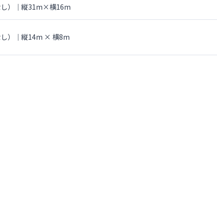
し）｜縦31m×横16m
）｜縦14m × 横8m