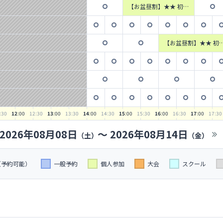
【お盆昼割】★★ 初級
者対象個人フットサル
【JR町田駅ターミナル
改札口徒歩1分】
【お盆昼割】★★ 初
者対象個人フットサ
【JR町田駅ターミナ
改札口徒歩1分】
:30
12
:00
12
:30
13
:00
13
:30
14
:00
14
:30
15
:00
15
:30
16
:00
16
:30
17
:00
17
:30
2026年08月08日
〜
2026年08月14日
（土）
（金）
（予約可能）
一般予約
個人参加
大会
スクール