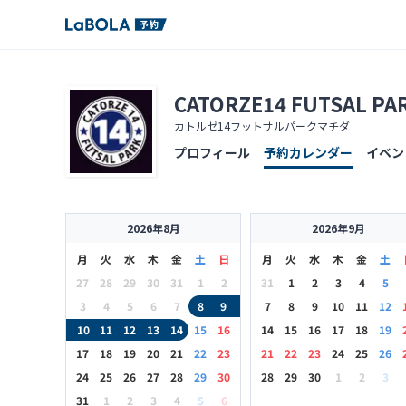
CATORZE14 FUTSAL P
カトルゼ14フットサルパークマチダ
プロフィール
予約カレンダー
イベン
2026年8月
2026年9月
月
火
水
木
金
土
日
月
火
水
木
金
土
27
28
29
30
31
1
2
31
1
2
3
4
5
3
4
5
6
7
8
9
7
8
9
10
11
12
10
11
12
13
14
15
16
14
15
16
17
18
19
17
18
19
20
21
22
23
21
22
23
24
25
26
24
25
26
27
28
29
30
28
29
30
1
2
3
31
1
2
3
4
5
6