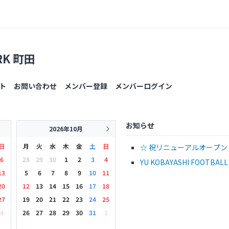
ARK 町田
ト
お問い合わせ
メンバー登録
メンバーログイン
お知らせ
2026年10月
日
月
火
水
木
金
土
日
☆ 祝リニューアルオープ
6
28
29
30
1
2
3
4
ください！
YU KOBAYASHI FOOTB
13
5
6
7
8
9
10
11
20
12
13
14
15
16
17
18
27
19
20
21
22
23
24
25
4
26
27
28
29
30
31
1