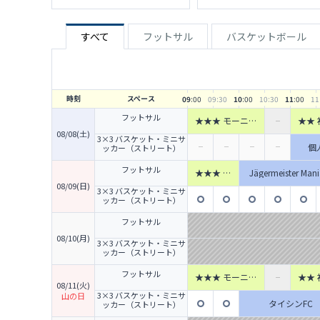
すべて
フットサル
バスケットボール
時刻
スペース
09
:00
09
:30
10
:00
10
:30
11
:00
11
フットサル
★★★ モーニン
★★
グ90分個人参加
ットサ
08/08(土)
3×3 バスケット・ミニサ
フットサル 【JR
ーミ
個
ッカー（ストリート）
町田駅ターミナル
改札口徒歩1分】
フットサル
★★★ モ
Jägermeister Mani
ーニング1
08/09(日)
3×3 バスケット・ミニサ
h個人参加
ッカー（ストリート）
フットサル
【JR町田
フットサル
駅ターミナ
ル改札口徒
08/10(月)
歩1分】
3×3 バスケット・ミニサ
ッカー（ストリート）
フットサル
★★★ モーニン
★★
08/11(火)
グ90分個人参加
ットサ
3×3 バスケット・ミニサ
山の日
フットサル 【JR
ーミ
タイシンFC
ッカー（ストリート）
町田駅ターミナル
改札口徒歩1分】