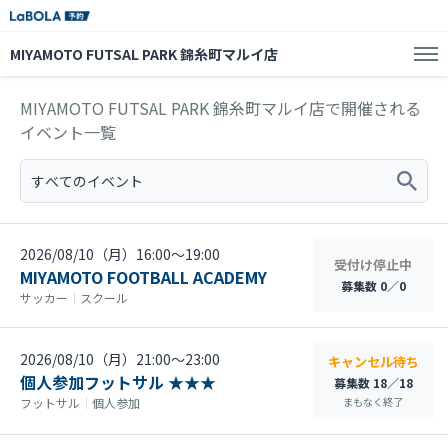
MIYAMOTO FUTSAL PARK 錦糸町マルイ店
MIYAMOTO FUTSAL PARK 錦糸町マルイ店で開催される
イベント一覧
すべてのイベント
2026/08/10（月）16:00〜19:00
受付け停止中
MIYAMOTO FOOTBALL ACADEMY
募集数 0／0
サッカー
｜
スクール
2026/08/10（月）21:00〜23:00
キャンセル待ち
個人参加フットサル ★★★
募集数 18／18
まもなく終了
フットサル
｜
個人参加