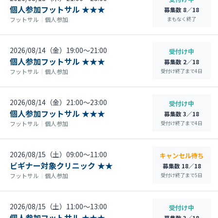
個人参加フットサル ★★★
募集数 8／18
まもなく終了
フットサル
｜
個人参加
2026/08/14（金）19:00〜21:00
受付け中
個人参加フットサル ★★★
募集数 2／18
受付け終了まで
4
日
フットサル
｜
個人参加
2026/08/14（金）21:00〜23:00
受付け中
個人参加フットサル ★★★
募集数 3／18
受付け終了まで
4
日
フットサル
｜
個人参加
2026/08/15（土）09:00〜11:00
キャンセル待ち
ビギナー対象クリニック ★★
募集数 18／18
受付け終了まで
5
日
フットサル
｜
個人参加
2026/08/15（土）11:00〜13:00
受付け中
個人参加フットサル ★★★
募集数 3／18