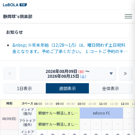
静岡球’s倶楽部
お知らせ
&nbsp; ※年末年始（12/28～1/5）は、曜日問わず土日祝料
金となります。予めご了承ください。 １:コートご予約のキャ
ンセルはオンラインからは出来ませんので施設(054-2
2026年08月09日
〜
（日）
2026年08月15日
（土）
1日表示
週間表示
全体表示
時刻
スペース
08
:00
08
:30
09
:00
09
:30
10
:00
10
:30
11
:00
11
:30
12
:00
1
インドア
朝個サル～朝活しましょ
esforco FC
（屋内）
う～20名限定
08/09(日)
アウトドア
朝個サル～朝活しましょ
（屋外）
う～20名限定
インドア