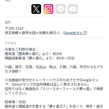
SNS
ッフにおまかせ！ ポップコーンマシーン 500円 機械の
みレンタル（材料はお持ち込みください） スモーク機 5
00円 機械のみレンタル（材料はお持ち込みください）
わたあめ機 500円 機械のみレンタル（材料はお持ち込み
ください） ピザ窯 500円 機械のみレンタル かき氷機 50
住所
0円 【夏季限定特典】7/20〜8/31は無料貸出！ ※レン
タル機材をご希望のお客様は、Labolaでご予約いただく
〒350-2214
際、備考欄にレンタル機材申し込み希望の旨ご記入くだ
埼玉県鶴ヶ島市太田ヶ谷藤久保55-1 （
Googleマップ
）
さい。 ▪️無料貸し出し備品 扇風機 照明器具（時間帯に
応じて貸出） ▪️食材・ドリンク手配（予約制） ※表示
アクセス
価格はすべて税抜きです。 《BBQセットメニュー》 レ
お車をご利用の場合：
ギュラーセット：3,000円 / 1人前 エコノミーセット：
圏央道「圏央鶴ヶ島IC」より： 約3分
2,500円 / 1人前 満腹セット：3,500円 / 1人前 ｟サイド
関越自動車道「鶴ヶ島IC」より： 約10〜15分
メニュー｠ ホタテバター：1,500円 ボイルホタテ（Mサ
イズ）：300円 / 1個 イカ：800円 / 1本 エビ：300円 / 1
川越、坂戸、日高、毛呂山、狭山、入間、川島、所沢からもアク
尾 きのこ盛り合わせ：1,500円 枝豆：500円 白菜キム
セス抜群！
チ：900円 焼き芋：900円 焼きおにぎり：100円 / 1個
焼きそばセット（3袋＋キャベツ / 4〜5人前）：1,100
※当施設の受付がトレーラーハウスのためナビやGoogleマッ
円 季節のフルーツ盛り合わせ：3,000円 《ドリンク》
プ、Yahoo!マップの住所検索は正しく表示されません。
生ビール 10L セット：16,000円 内容：生ビール10L、
住所ではなく施設名の『スリースターフィールド鶴ヶ島』で検索
サーバー、炭酸ガス、冷却用水（約2kg）、サーバー置
してください。
きテーブル、紙コップ（400ml）15個* 缶ビール（350
ml）：400円 角ハイボール（350ml）：380円 缶チュー
駐車場：30台
ハイ（350ml）：260円 ノンアルコール（350ml）：25
圏央道と関越道が交差する「鶴ヶ島JCT」の近くで、県外・遠方
0円 ペットボトル（2L）：烏龍茶 400円 / 緑茶 400円 /