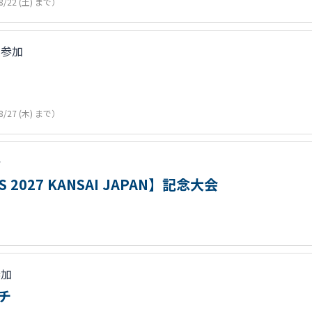
8/22 (土) まで）
人参加
8/27 (木) まで）
会
 2027 KANSAI JAPAN】記念大会
で）
参加
イチ