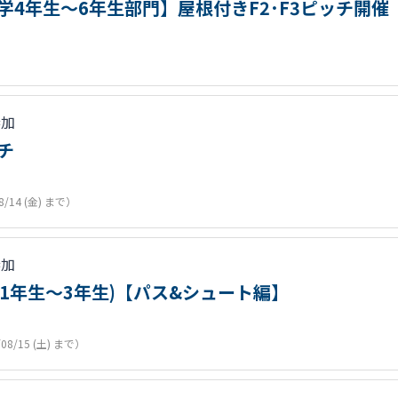
小学4年生～6年生部門】屋根付きF2･F3ピッチ開催
参加
イチ
8/14 (金) まで）
参加
学1年生～3年生)【パス&シュート編】
/08/15 (土) まで）