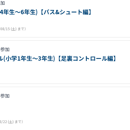
参加
学4年生～6年生)【パス&シュート編】
/08/15 (土) まで）
人参加
ール(小学1年生～3年生)【足裏コントロール編】
人参加
8/22 (土) まで）