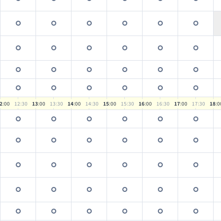
2
:00
12
:30
13
:00
13
:30
14
:00
14
:30
15
:00
15
:30
16
:00
16
:30
17
:00
17
:30
18
:0