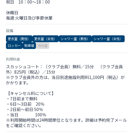
祝日 10：00～18：00
休館日
毎週 火曜日及び季節休業
設備
更衣室（男性）
更衣室（女性）
シャワー室（男性）
シャワー室（女性）
ロッカー
駐車場
待合室
利用料金
スカッシュコート：（クラブ会員）無料／15分 （クラブ会員
外）825円（税込）／15分
※クラブ会員外の方は、当日別途施設利用料1,100円（税込）が
かかります。
【キャンセル料について】
・7日前まで無料
・6日～3日前 20％
・2日前～前日 50％
・当日 100％
※利用開始時間は24時間単位となります。詳細は予約完了メール
をご確認ください。