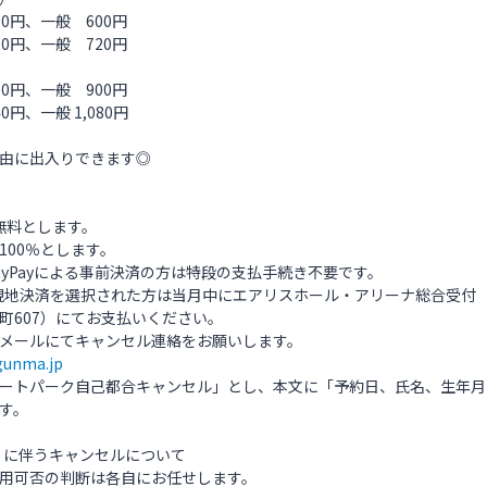
円、一般 600円
円、一般 720円
円、一般 900円
、一般 1,080円
由に出入りできます◎
無料とします。
00％とします。
Payによる事前決済の方は特段の支払手続き不要です。
現地決済を選択された方は当月中にエアリスホール・アリーナ総合受付
07）にてお支払いください。
ールにてキャンセル連絡をお願いします。
gunma.jp
トパーク自己都合キャンセル」とし、本文に「予約日、氏名、生年月
す。
む）に伴うキャンセルについて
用可否の判断は各自にお任せします。