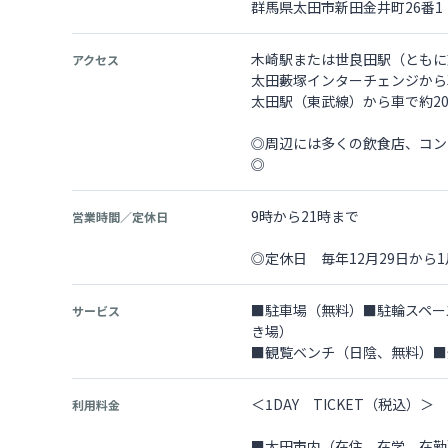
群馬県太田市新田金井町26番1 
木崎駅または世良田駅（ともに
アクセス
太田藪塚インターチェンジから
太田駅（東武線）から車で約2
◎周辺には多くの飲食店、コン
◎
9時から21時まで
営業時間／定休日
◎定休日 毎年12月29日から
■駐車場（無料）■駐輪スペー
サービス
き場）
■観覧ベンチ（日陰、無料）■
＜1DAY TICKET（税込）＞
利用料金
■太田市内（在住、在学、在勤