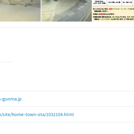
a-gunma.jp
jp/site/home-town-ota/1032104.html