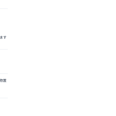
ます
物置