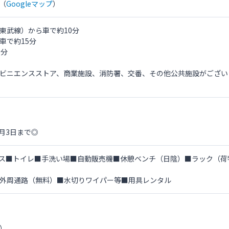
（
Googleマップ
）
東武線）から車で約10分
車で約15分
0分
ビニエンスストア、商業施設、消防署、交番、その他公共施設がござい
1月3日まで◎
ス■トイレ■手洗い場■自動販売機■休憩ベンチ（日陰）■ラック（荷
外周通路（無料）■水切りワイパー等■用具レンタル
）