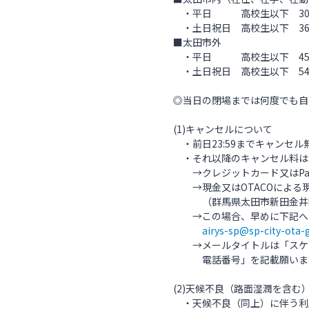
・平日 高校生以下 300
・土日祝日 高校生以下 360
■太田市外
・平日 高校生以下 450
・土日祝日 高校生以下 540円
◎当日の閉場までは何度でも自
(1)キャンセルについて
・前日23:59までキャンセル
・それ以降のキャンセル料は1
→クレジットカード又はPay
→現金又はOTACOによる
（群馬県太田市新田金井町6
→この場合、早めに下記へメ
airys-sp@sp-city-ota-
→メールタイトルは「スケー
電話番号」を記載願いま
(2)天候不良（路面湿潤を含
・天候不良（同上）に伴う利