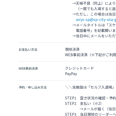
→天候不良（同上）により利
（一度でも入場すると返金
→ただし、この場合は当日中
airys-sp@sp-city-ota-
→メールタイトルは「スケー
電話番号」を記載願いま
→当日中にメールをいただけ
現地決済
お支払い方法
WEB事前決済（※下記がご利
クレジットカード
WEB事前決済
PayPay
＼＼当施設は「セルフ入退場」
予約／申し込み方法
STEP1 空き状況の確認・予
STEP2 支払い（※2）
→メールが届く（当日Q
STEP3 当日現地のリーダー