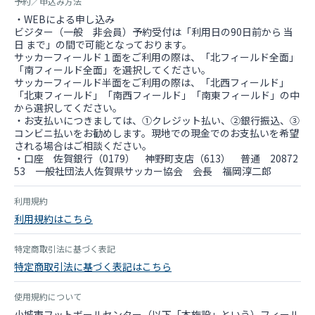
予約／申込み方法
・WEBによる申し込み
ビジター（一般 非会員）予約受付は「利用日の90日前から 当
日 まで」の間で可能となっております。
サッカーフィールド１面をご利用の際は、「北フィールド全面」
「南フィールド全面」を選択してください。
サッカーフィールド半面をご利用の際は、「北西フィールド」
「北東フィールド」「南西フィールド」「南東フィールド」の中
から選択してください。
・お支払いにつきましては、①クレジット払い、②銀行振込、③
コンビニ払いをお勧めします。現地での現金でのお支払いを希望
される場合はご相談ください。
・口座 佐賀銀行（0179） 神野町支店（613） 普通 20872
53 一般社団法人佐賀県サッカー協会 会長 福岡淳二郎
利用規約
利用規約はこちら
特定商取引法に基づく表記
特定商取引法に基づく表記はこちら
使用規約について
小城市フットボールセンター（以下「本施設」という）フィール