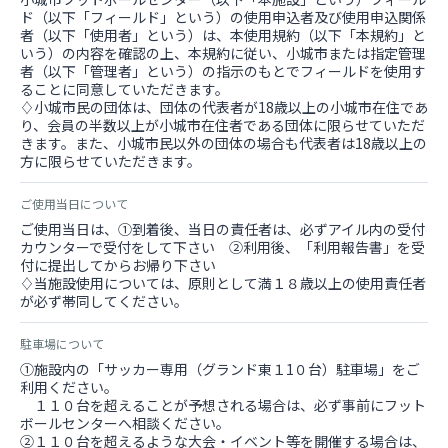
ド（以下「フィールド」という）の使用申込者及び使用申込関係
者（以下「使用者」という）は、本使用規約（以下「本規約」と
いう）の内容を確認の上、本規約に従い、小城市または指定管理
者（以下「管理者」という）の指示のもとでフィールドを使用す
ることに同意していただきます。
♢小城市民の団体は、団体の代表者が18歳以上の小城市在住であ
り、会員の半数以上が小城市在住者である団体に限らせていただ
きます。また、小城市民以外の団体の場合も代表者は18歳以上の
方に限らせていただきます。
ご使用当日について
ご使用当日は、①到着後、当日の責任者は、必ずアイル内の受付
カウンターで受付をして下さい ②利用後、「利用報告書」を受
付に提出してからお帰り下さい
♢当施設使用については、原則として満１８歳以上の使用責任者
が必ず帯同してください。
駐車場について
①施設内の「サッカー専用（グランド東１1０台）駐車場」をご
利用ください。
１１０台を超えることが予想される場合は、必ず事前にフット
ボールセンターへ相談ください。
②１１０台を超えるような大会・イベント等を開催する場合は、