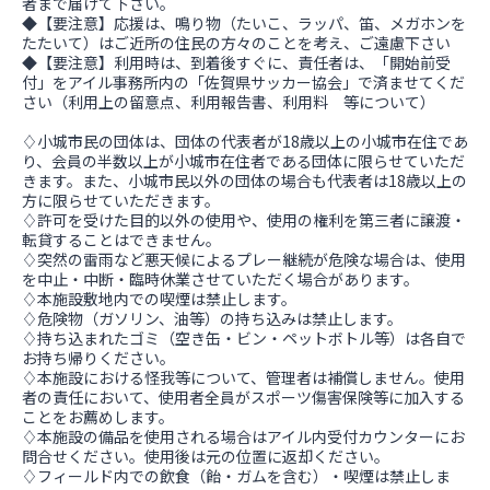
者まで届けて下さい。
◆【要注意】応援は、鳴り物（たいこ、ラッパ、笛、メガホンを
たたいて）はご近所の住民の方々のことを考え、ご遠慮下さい
◆【要注意】利用時は、到着後すぐに、責任者は、「開始前受
付」をアイル事務所内の「佐賀県サッカー協会」で済ませてくだ
さい（利用上の留意点、利用報告書、利用料 等について）
♢小城市民の団体は、団体の代表者が18歳以上の小城市在住であ
り、会員の半数以上が小城市在住者である団体に限らせていただ
きます。また、小城市民以外の団体の場合も代表者は18歳以上の
方に限らせていただきます。
♢許可を受けた目的以外の使用や、使用の権利を第三者に譲渡・
転貸することはできません。
♢突然の雷雨など悪天候によるプレー継続が危険な場合は、使用
を中止・中断・臨時休業させていただく場合があります。
♢本施設敷地内での喫煙は禁止します。
♢危険物（ガソリン、油等）の持ち込みは禁止します。
♢持ち込まれたゴミ（空き缶・ビン・ペットボトル等）は各自で
お持ち帰りください。
♢本施設における怪我等について、管理者は補償しません。使用
者の責任において、使用者全員がスポーツ傷害保険等に加入する
ことをお薦めします。
♢本施設の備品を使用される場合はアイル内受付カウンターにお
問合せください。使用後は元の位置に返却ください。
♢フィールド内での飲食（飴・ガムを含む）・喫煙は禁止しま