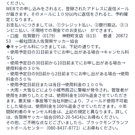
ください。
WEBでの申し込みをされると、登録されたアドレスに返信メール
が届きます。そのメールに１０分以内に返信をされると、予約確
定となります。
お支払いにつきましては、①クレジット払い、②銀行振込、③コ
ンビニ払い、④現地での現金でのお支払い ができます。
・口座 佐賀銀行（0179） 神野町支店（613） 普通 20872
53 一般社団法人佐賀県サッカー協会
◆キャンセル料につきましては、下記の通りです。
・使用予定日の31日前までにお申し出がある場合→キャンセル料
なし
・使用予定日の30日前から10日前までにお申し出がある場合→
使用料金の３０％
・使用予定日の9日前から2日前までにお申し出がある場合→使用
料金の５０％
・使用予定日前日または当日→使用料金の１００％
・大雨・大雪などにより小城市周辺に警報が発令され、管理者が
使用をお断りしたときは、使用料金を100％返金させていただき
ます。悪天候・事故等で当社判断により、フィールド使用不可能
とした場合は、使用料金を100％返金させていただきます。※年
間契約者のキャンセル料金は、上記の規定と異なります。詳しく
は、佐賀県サッカー協会(0952-20-5414)にお尋ねください。
その他、ご不明な点などございましたら、ブラックモンブランフ
ットボールセンター（080-8437-8771）にお尋ねください。