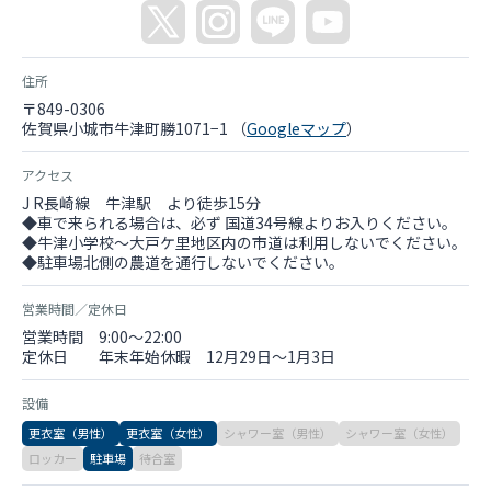
住所
〒849-0306
佐賀県小城市牛津町勝1071−1 （
Googleマップ
）
アクセス
J R長崎線 牛津駅 より徒歩15分
◆車で来られる場合は、必ず 国道34号線よりお入りください。
◆牛津小学校〜大戸ケ里地区内の市道は利用しないでください。
◆駐車場北側の農道を通行しないでください。
営業時間／定休日
営業時間 9:00〜22:00
定休日 年末年始休暇 12月29日〜1月3日
設備
更衣室（男性）
更衣室（女性）
シャワー室（男性）
シャワー室（女性）
ロッカー
駐車場
待合室