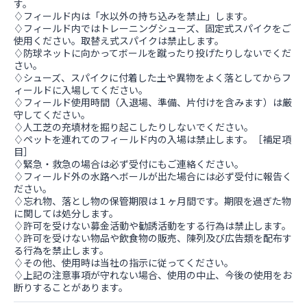
す。
♢フィールド内は「水以外の持ち込みを禁止」します。
♢フィールド内ではトレーニングシューズ、固定式スパイクをご
使用ください。取替え式スパイクは禁止します。
♢防球ネットに向かってボールを蹴ったり投げたりしないでくだ
さい。
♢シューズ、スパイクに付着した土や異物をよく落としてからフ
ィールドに入場してください。
♢フィールド使用時間（入退場、準備、片付けを含みます）は厳
守してください。
♢人工芝の充填材を掘り起こしたりしないでください。
♢ペットを連れてのフィールド内の入場は禁止します。［補足項
目］
♢緊急・救急の場合は必ず受付にもご連絡ください。
♢フィールド外の水路へボールが出た場合には必ず受付に報告く
ださい。
♢忘れ物、落とし物の保管期限は１ヶ月間です。期限を過ぎた物
に関しては処分します。
♢許可を受けない募金活動や勧誘活動をする行為は禁止します。
♢許可を受けない物品や飲食物の販売、陳列及び広告類を配布す
る行為を禁止します。
♢その他、使用時は当社の指示に従ってください。
♢上記の注意事項が守れない場合、使用の中止、今後の使用をお
断りすることがあります。