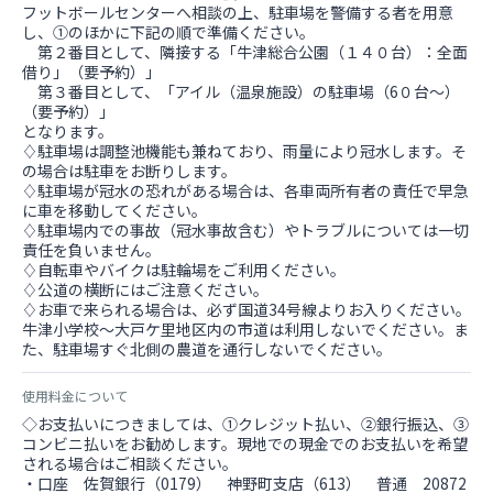
フットボールセンターへ相談の上、駐車場を警備する者を用意
し、①のほかに下記の順で準備ください。
第２番目として、隣接する「牛津総合公園（１４０台）：全面
借り」（要予約）」
第３番目として、「アイル（温泉施設）の駐車場（6０台～）
（要予約）」
となります。
♢駐車場は調整池機能も兼ねており、雨量により冠水します。そ
の場合は駐車をお断りします。
♢駐車場が冠水の恐れがある場合は、各車両所有者の責任で早急
に車を移動してください。
♢駐車場内での事故（冠水事故含む）やトラブルについては一切
責任を負いません。
♢自転車やバイクは駐輪場をご利用ください。
♢公道の横断にはご注意ください。
♢お車で来られる場合は、必ず国道34号線よりお入りください。
牛津小学校〜大戸ケ里地区内の市道は利用しないでください。ま
た、駐車場すぐ北側の農道を通行しないでください。
使用料金について
◇お支払いにつきましては、①クレジット払い、②銀行振込、③
コンビニ払いをお勧めします。現地での現金でのお支払いを希望
される場合はご相談ください。
・口座 佐賀銀行（0179） 神野町支店（613） 普通 20872