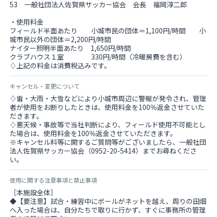
53 一般社団法人佐賀県サッカー協会 会長 福岡淳二郎
・使用料金
フィールド半面あたり 小城市民の団体＝1,100円/時間 小
城市民以外の団体＝2,200円/時間
ナイター照明半面あたり 1,650円/時間
クラブハウス１室 330円/時間（冷暖房費を含む）
♢上記の料金は消費税込みです。
キャンセル・変更について
♢雷・大雨・大雪などにより小城市周辺に警報が発令され、管理
者が使用をお断りしたときは、使用料金を100％返金させていた
だきます。
♢悪天候・事故等で当社判断により、フィールド使用不可能とし
た場合は、使用料金を100％返金させていただきます。
※キャンセル料等に関するご質問等がございましたら、一般社団
法人佐賀県サッカー協会（0952-20-5414）までお尋ねくださ
い。
使用に関する注意事項と禁止事項
［本施設全体］
◆【要注意】試合・練習中にボールがネットを越え、周りの田畑
へ入った場合は、自分たちで取りに行かず、すぐに事務所の管理