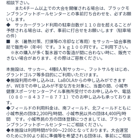
相談下さい。
また4チーム以上での大会を開催される場合は、ブラックモ
ンブランフットボールセンターとの事前打ち合わせを、必ずお願
いします。
◆ サッカーグランド利用の駐車台数が１１０台を超えることが
予想される場合は、必ず、事前に打合せをお願いします（駐車場
の件）
■ 氷（暑熱対策、打撲等の冷却など専用）をサッカー協会事務
局で販売中（年中）です。３ｋｇ１００円です。ご利用下さい。
※氷の購入が多く製氷器での製造が間に合わない時に、販売で
きない場合があります、その際はご容赦ください。
本施設は、サッカー、4種8人制サッカー、フットサルをはじめ、
グランドゴルフ等多目的にご利用いただけます。
◆施設利用の申し込みは、LaBOLAからの申し込みができます
が、WEBでの申し込みが不安な方を対象に、当面の間、小城市
健康スポーツセンターアイル事務所受付でのお申し込みや、電話
（０８０－８４３７－８７７１）でのお申し込みも承っておりま
す。
◆フィールドの利用料金は、南フィールド、北フィールドともに
小城市民の団体2,200円/時間、小城市民以外の団体4,400円/時
間 です。小城市民の方の団体登録につきましては、ブラックモ
ンブランフットボールセンターにご相談ください。
◆本施設は利用時間が9:00〜22:00となっております。大会運営
のために9:00より前に準備等を希望される団体は、事前にご相談