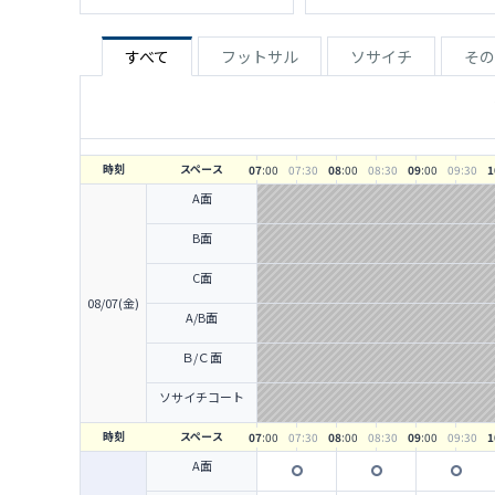
すべて
フットサル
ソサイチ
その
時刻
スペース
07
:00
07
:30
08
:00
08
:30
09
:00
09
:30
1
A面
B面
C面
08/07(金)
A/B面
Ｂ/Ｃ面
ソサイチコート
時刻
スペース
07
:00
07
:30
08
:00
08
:30
09
:00
09
:30
1
A面