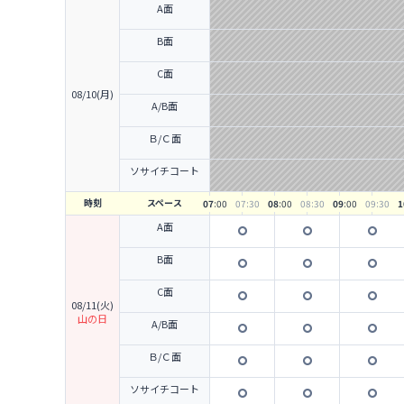
A面
B面
C面
08/10(月)
A/B面
Ｂ/Ｃ面
ソサイチコート
時刻
スペース
07
:00
07
:30
08
:00
08
:30
09
:00
09
:30
1
A面
B面
C面
08/11(火)
山の日
A/B面
Ｂ/Ｃ面
ソサイチコート