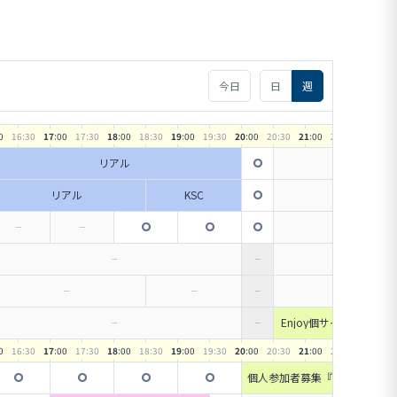
今日
日
週
0
16
:30
17
:00
17
:30
18
:00
18
:30
19
:00
19
:30
20
:00
20
:30
21
:00
21
:30
22
:00
リアル
リアル
KSC
Enjoy個サイチ（初級～
中級）サッカー経験者向
け
0
16
:30
17
:00
17
:30
18
:00
18
:30
19
:00
19
:30
20
:00
20
:30
21
:00
21
:30
22
:00
個人参加者募集『チーム
参加あり』Enjoy個サイ