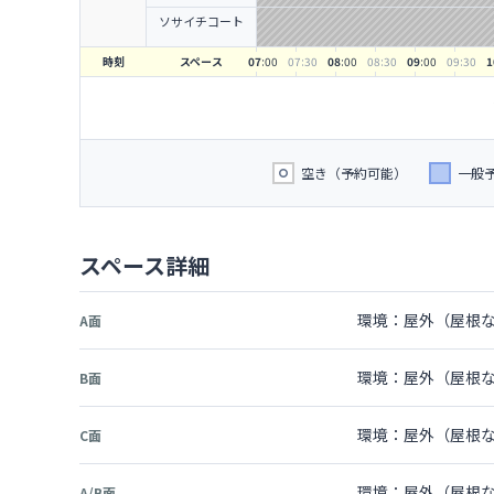
ソサイチコート
時刻
スペース
07
:00
07
:30
08
:00
08
:30
09
:00
09
:30
1
空き（予約可能）
一般
スペース詳細
環境：屋外（屋根な
A面
環境：屋外（屋根な
B面
環境：屋外（屋根な
C面
環境：屋外（屋根な
A/B面