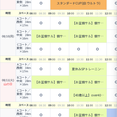
東側 28m
スタンダードCUP(旧:ウルトラ)
×16m
時刻
スペース
08
:00
08
:30
09
:00
09
:30
10
:00
10
:30
11
:00
11
:30
12
:00
1
Aコート／
西側 34m
【お盆個サル】個サル
×17m
(カテゴリー2)
Bコート／
中央 28m
【お盆個サル】個サル
【お盆個サル】個サル
08/10(月)
×16m
(カテゴリー3)
(カテゴリー3)
Cコート／
東側 28m
×16m
時刻
スペース
08
:00
08
:30
09
:00
09
:30
10
:00
10
:30
11
:00
11
:30
12
:00
1
Aコート／
西側 34m
夏休みSPトレーニング
×17m
(1年生～6年生対象)
Bコート／
08/11(火)
中央 28m
【お盆個サル】個サル
【お盆個サル】個サル
山の日
×16m
(カテゴリー3)
(カテゴリー3)
Cコート／
東側 28m
【40歳以上】over40個
×16m
サル(カテゴリー3)
時刻
スペース
08
:00
08
:30
09
:00
09
:30
10
:00
10
:30
11
:00
11
:30
12
:00
1
Aコート／
西側 34m
【お盆個サル】個サル