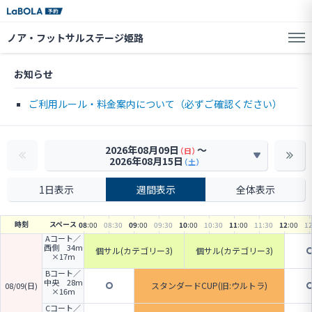
ノア・フットサルステージ姫路
お知らせ
ご利用ルール・料金案内について（必ずご確認ください）
2026年08月09日
〜
（日）
2026年08月15日
（土）
1日表示
週間表示
全体表示
時刻
スペース
08
:00
08
:30
09
:00
09
:30
10
:00
10
:30
11
:00
11
:30
12
:00
1
Aコート／
西側 34m
個サル(カテゴリー3)
個サル(カテゴリー3)
×17m
Bコート／
中央 28m
スタンダードCUP(旧:ウルトラ)
08/09(日)
×16m
Cコート／