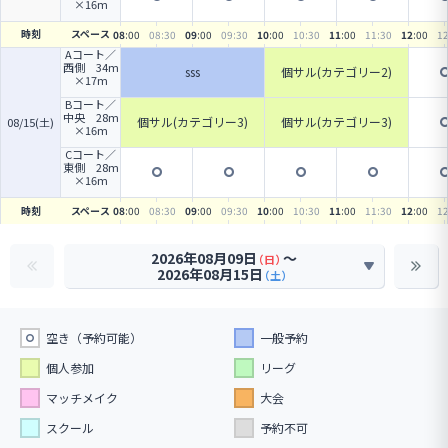
×16m
時刻
スペース
08
:00
08
:30
09
:00
09
:30
10
:00
10
:30
11
:00
11
:30
12
:00
1
Aコート／
西側 34m
sss
個サル(カテゴリー2)
×17m
Bコート／
中央 28m
個サル(カテゴリー3)
個サル(カテゴリー3)
08/15(土)
×16m
Cコート／
東側 28m
×16m
時刻
スペース
08
:00
08
:30
09
:00
09
:30
10
:00
10
:30
11
:00
11
:30
12
:00
1
2026年08月09日
〜
（日）
2026年08月15日
（土）
空き（予約可能）
一般予約
個人参加
リーグ
マッチメイク
大会
スクール
予約不可