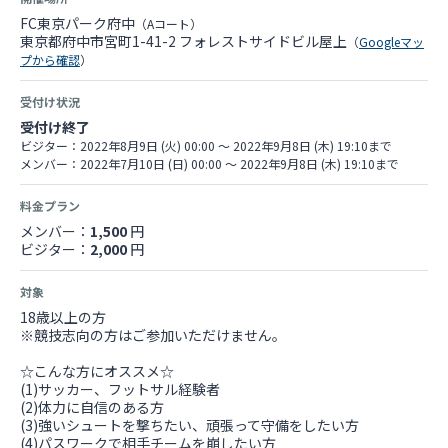
FC東京パーク府中
（Aコート）
東京都府中市宮町1-41-2 フォレストサイドビル屋上
（
Googleマッ
プから確認
）
受付け状況
受付け終了
ビジター：2022年8月9日 (火) 00:00 〜 2022年9月8日 (木) 19:10まで
メンバー：2022年7月10日 (日) 00:00 〜 2022年9月8日 (木) 19:10まで
料金プラン
メンバー：
1,500
円
ビジター：
2,000
円
対象
18歳以上の方
※競技志向の方はご参加いただけません。
☆こんな方にオススメ☆
(1)サッカー、フットサル経験者
(2)体力に自信のある方
(3)強いシュートを撃ちたい、頑張って守備をしたい方
(4)パスワークで相手チームを崩したい方