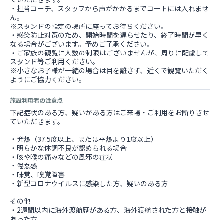
・担当コーチ、スタッフから声がかかるまでコートには入れませ
ん。
※スタンドの指定の場所に座ってお待ちください。
・感染防止対策のため、開始時間を遅らせたり、終了時間が早く
なる場合がございます。予めご了承ください。
・ご家族の観覧に人数の制限はございませんが、周りに配慮して
スタンド等ご利用ください。
※小さなお子様が一緒の場合は目を離さず、近くで観覧いただく
ようにご協力ください。
施設利用者の注意点
下記症状のある方、疑いがある方はご来場・ご利用をお断りさせ
ていただきます。
・発熱（37.5度以上、または平熱より1度以上）
・明らかな体調不良が認められる場合
・咳や喉の痛みなどの風邪の症状
・倦怠感
・味覚、嗅覚障害
・新型コロナウイルスに感染した方、疑いのある方
その他
・2週間以内に海外渡航歴がある方、海外渡航された方と接触が
あった方