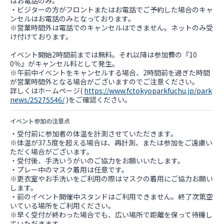
はお電話のみ。
・ビジターの方がフロントまたはお電話でご予約した場合のキャ
ンセルはお電話のみとなっております。
※営業時間外は電話でのキャンセルはできません。ネットのみ受
け付けております。
イベント開始2時間前までは無料。それ以降は参加費の『10
0％』がキャンセル料として発生。
※午前中イベントをキャンセルする場合、2時間前を過ぎた時間
が営業時間外となる場合がございますのでご注意ください。
詳しくはホームページ(
https://www.fctokyoparkfuchu.jp/park
news/25275546/
)をご確認ください。
イベント参加の注意点
・受付前に参加者の体温を計測させていただきます。
※体温が37.5度を超える場合は、再計測、または参加をご遠慮い
ただく場合がございます。
・受付後、手洗いうがいのご協力をお願いいたします。
・プレー中のマスク着用は任意です。
※更衣室やお手洗いをご利用の際はマスクの着用にご協力お願い
します。
・前のイベント開催中スタンドはご利用できません。終了次第空
いている場所をご利用ください。
※早く受付が終わった場合でも、広い場所で距離を保って待機し
ていただきます。