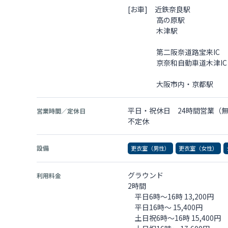
[お車] 近鉄奈良駅 
高の原駅 約
木津駅 約
第二阪奈道路宝来IC
京奈和自動車道木津IC
大阪市内・京都駅 
平日・祝休日 24時間営業（
営業時間／定休日
不定休
設備
更衣室（男性）
更衣室（女性）
グラウンド
利用料金
2時間
平日6時〜16時 13,200円
平日16時〜 15,400円
土日祝6時〜16時 15,400円