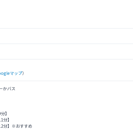
録番号を記入 土日祝日料金のアップなし！！ いつでもこのお得な値段
oogleマップ
）
ーかバス
9分】
1分】
2分】※おすすめ