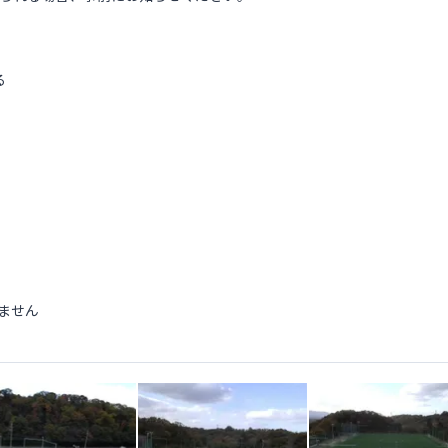
る
ません