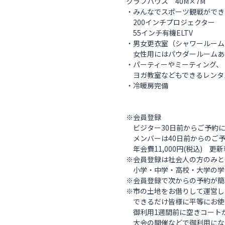
クラブハウス 40M×7M
・みんなでスポーツ観戦ができ
200インチプロジェクター
55インチ有機ELTV
・男女更衣室（シャワールーム
女性用にはパウダールームあ
・パーティーやミーティング、
ヨガ教室などもできるレンタ
・冷暖房完備
※会員登録
ビジター30日前からご予約に
メンバーは40日前からのご
年会費11,000円(税込) 更新料
※会員登録は社会人の方のみと
小学・中学・高校・大学の学
※会員登録で次からの予約が簡
※市の土地をお借りして運営し
できるだけ皆様に平等にお使い
御利用1週間前に空きコート
大会の開催などで御利用にな