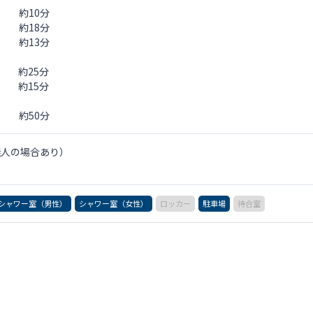
約10分
18分
13分
 約25分
 約15分
約50分
無人の場合あり）
シャワー室（男性）
シャワー室（女性）
ロッカー
駐車場
待合室