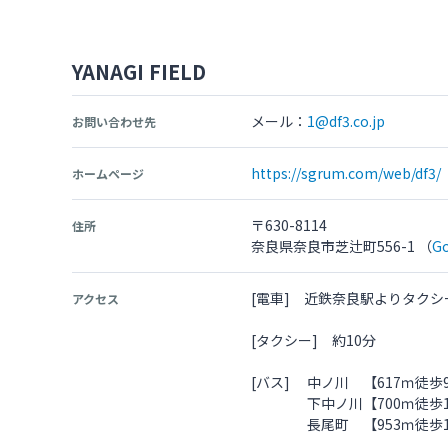
YANAGI FIELD
メール：
1@df3.co.jp
お問い合わせ先
https://sgrum.com/web/df3/
ホームページ
〒630-8114
住所
奈良県奈良市芝辻町556-1 （
G
[電車] 近鉄奈良駅よりタクシ
アクセス
[タクシー] 約10分
[バス] 中ノ川 【617ｍ徒歩
下中ノ川【700ｍ徒歩1
長尾町 【953ｍ徒歩1