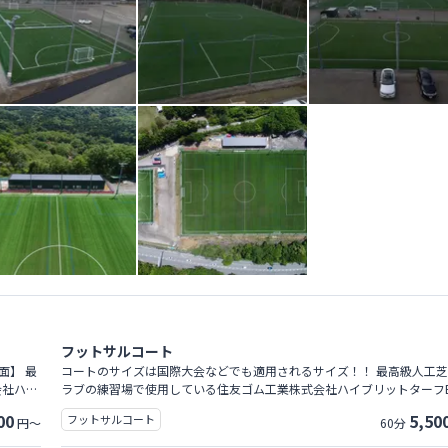
フットサルコート
面】 最
コートのサイズは国際大会などでも適用されるサイズ！！ 最高級人工芝
会社ハイ
ラブの練習場で使用している住友ゴム工業株式会社ハイブリットターフE
５０ 温度抑制 茶色チップ】 １時間 ５０００【税抜】 １時間 ２５００
00
5,50
フットサルコート
円～
60分
【税抜】 ※日本サッカー協会に登録している ジュニア・ジュ
ース チームの子供が使用する場合 ※予約時の備考欄にチーム