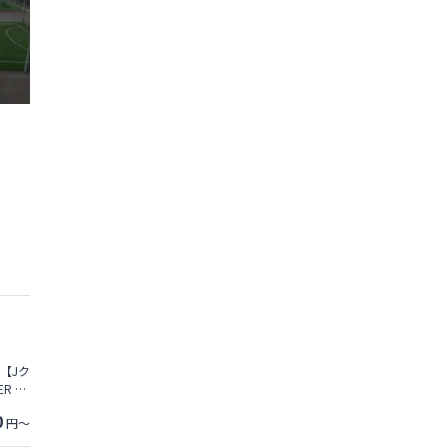
【Jク
R ー
0
円～
ニアユ
名と登