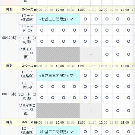
面）
時刻
スペース
09
:00
09
:30
10
:00
10
:30
11
:00
11
:30
12
:00
12
:30
13
:00
1
1コート
⭐︎お盆三日間限定⭐︎ マテ
（道路側）
ィ塾強化合宿が来
2コート
た〜！！
（中央）
08/12(水)
3コート（B
BQ側）
ソサイチコ
ート（3
面）
時刻
スペース
09
:00
09
:30
10
:00
10
:30
11
:00
11
:30
12
:00
12
:30
13
:00
1
1コート
⭐︎お盆三日間限定⭐︎ マテ
（道路側）
ィ塾強化合宿が来
2コート
た〜！！
（中央）
08/13(木)
3コート（B
BQ側）
ソサイチコ
ート（3
面）
時刻
スペース
09
:00
09
:30
10
:00
10
:30
11
:00
11
:30
12
:00
12
:30
13
:00
1
1コート
⭐︎お盆三日間限定⭐︎ マテ
（道路側）