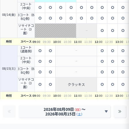
ィ塾強化合宿が来
2コート
た〜！！
（中央）
08/14(金)
3コート（B
BQ側）
ソサイチコ
ート（3
面）
時刻
スペース
09
:00
09
:30
10
:00
10
:30
11
:00
11
:30
12
:00
12
:30
13
:00
1
1コート
（道路側）
2コート
（中央）
08/15(土)
3コート（B
BQ側）
ソサイチコ
ート（3
クラッキス
面）
時刻
スペース
09
:00
09
:30
10
:00
10
:30
11
:00
11
:30
12
:00
12
:30
13
:00
1
2026年08月09日
〜
（日）
2026年08月15日
（土）