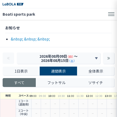
Boati sports park
お知らせ
&nbsp; &nbsp; &nbsp;
2026年08月09日
〜
（日）
2026年08月15日
（土）
1日表示
週間表示
全体表示
すべて
フットサル
ソサイチ
時刻
スペース
09
:00
09
:30
10
:00
10
:30
11
:00
11
:30
12
:00
12
:30
13
:00
1
1コート
（道路側）
2コート
（中央）