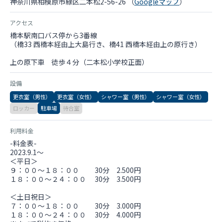
神奈川県相模原市緑区二本松2-56-26 （
Googleマップ
）
アクセス
橋本駅南口バス停から3番線
（橋33 西橋本経由上大島行き、橋41 西橋本経由上の原行き）
上の原下車 徒歩４分（二本松小学校正面）
設備
更衣室（男性）
更衣室（女性）
シャワー室（男性）
シャワー室（女性）
ロッカー
駐車場
待合室
利用料金
-料金表-
2023.9.1～
＜平日＞
９：００～１８：００ 30分 2.500円
１８：００～２４：００ 30分 3.500円
＜土日祝日＞
７：００～１８：００ 30分 3.000円
１８：００～２４：００ 30分 4.000円