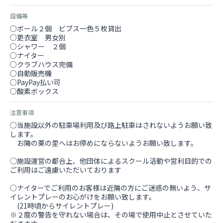
設備等
○ボール２個 ビブス一色５枚貸出
○更衣室 男女別
○シャワー ２個
○ナイター
○クラブハウス完備
○自動販売機
○PayPay払い可
○酸素ボックス
注意事項
○当施設以外の駐車場利用及び路上駐車はされないようお願い致
します。
お隣の栗の里へはお停めにならないようお願い致します。
◯施設運営の都合上、他団体によるスクール活動や営利目的での
ご利用はご遠慮いただいております
○ナイターでご利用のお客様は近隣の方にご迷惑の無いよう、サ
イレントプレーのお心がけをお願い致します。
(21時頃からサイレントプレー)
※２度の警告を守れない場合は、その場で使用中止とさせていた