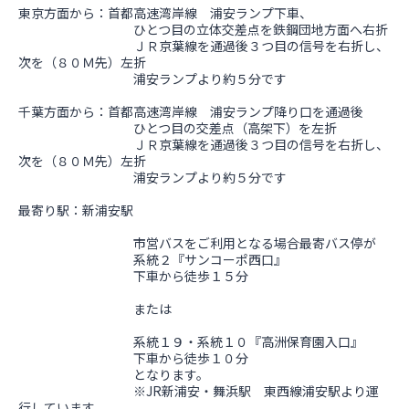
東京方面から：首都高速湾岸線 浦安ランプ下車、
ひとつ目の立体交差点を鉄鋼団地方面へ右折
ＪＲ京葉線を通過後３つ目の信号を右折し、
次を（８０Ｍ先）左折
浦安ランプより約５分です
千葉方面から：首都高速湾岸線 浦安ランプ降り口を通過後
ひとつ目の交差点（高架下）を左折
ＪＲ京葉線を通過後３つ目の信号を右折し、
次を（８０Ｍ先）左折
浦安ランプより約５分です
最寄り駅：新浦安駅
市営バスをご利用となる場合最寄バス停が
系統２『サンコーポ西口』
下車から徒歩１５分
または
系統１９・系統１０『高洲保育園入口』
下車から徒歩１０分
となります。
※JR新浦安・舞浜駅 東西線浦安駅より運
行しています。