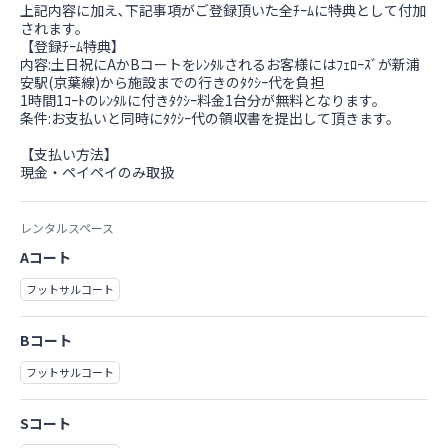
上記内容に加え､下記事項がご登録頂いた全ﾁｰﾑに特典として付加
されます。
【登録ﾁｰﾑ特典】
内容:土日祝にAかBコートをﾚﾝﾀﾙされるお客様にはﾌｪﾛｰｽﾞが新浦
安駅(京葉線)から施設までの行きのﾀｸｼｰ代を負担
1時間1ｺｰﾄのﾚﾝﾀﾙに付きﾀｸｼｰ料金1台分が無料となります。
条件:お支払いと同時にﾀｸｼｰ代の領収書を提出して頂きます。
【支払い方法】
現金・ペイペイのみ取扱
レンタルスペース
Aコート
フットサルコート
Bコート
フットサルコート
Sコート