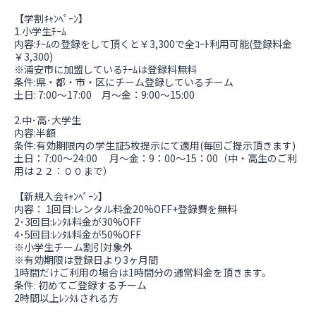
【学割ｷｬﾝﾍﾟｰﾝ】
1.小学生ﾁｰﾑ
内容:ﾁｰﾑの登録をして頂くと￥3,300で全ｺｰﾄ利用可能(登録料金
￥3,300)
※浦安市に加盟しているﾁｰﾑは登録料無料
条件:県・都・市・区にチーム登録しているチーム
土日: 7:00～17:00 月～金：9:00～15:00
2.中･高･大学生
内容:半額
条件:有効期限内の学生証5枚提示にて適用(毎回ご提示頂きます)
土日：7:00～24:00 月～金：9：00～15：00（中・高生のご利
用は２２：００まで）
【新規入会ｷｬﾝﾍﾟｰﾝ】
内容： 1回目:レンタル料金20%OFF+登録費を無料
2･3回目:ﾚﾝﾀﾙ料金が30%OFF
4･5回目:ﾚﾝﾀﾙ料金が50%OFF
※小学生チーム割引対象外
※有効期限は登録日より3ヶ月間
1時間だけご利用の場合は1時間分の通常料金を頂きます。
条件: 初めてご登録するチーム
2時間以上ﾚﾝﾀﾙされる方