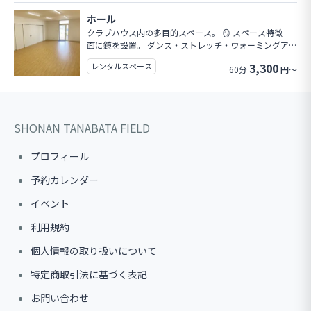
の際は近隣コインパーキングをご利用ください。 施設前
ホール
の路上駐車は禁止です。 💳 お支払い 当日クラブハウス
クラブハウス内の多目的スペース。 🪞 スペース特徴 一
受付にてお願いいたします。 ・現金 ・各種キャッ
面に鏡を設置。 ダンス・ストレッチ・ウォーミングアッ
シュレス決済 ・PayPay対応 ⚠ ご利用上の注意 ・ピ
プ等に最適です。 🪑 設備 机・椅子あり。 →チームミ
ッチ内での飲食はご遠慮ください
3,300
レンタルスペース
60分
円～
ーティング、作戦会議 イベント利用などにもご活用
いただけます。 ⚠ ご利用について ・大音量での音出し
はご遠慮ください。 ・臭いの強い飲食物の持ち込み・飲
食はご遠慮ください。
SHONAN TANABATA FIELD
プロフィール
予約カレンダー
イベント
利用規約
個人情報の取り扱いについて
特定商取引法に基づく表記
お問い合わせ