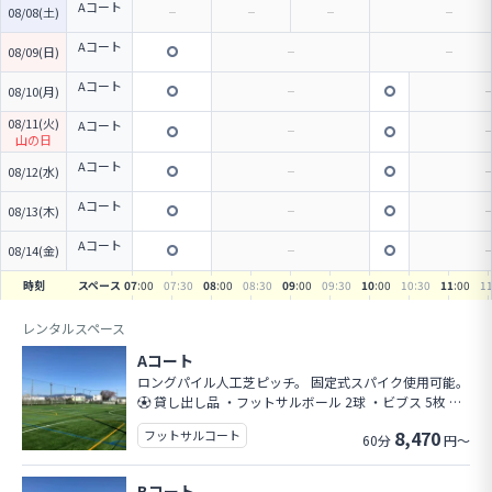
Aコート
08/08(土)
Aコート
08/09(日)
Aコート
08/10(月)
08/11(火)
Aコート
山の日
Aコート
08/12(水)
Aコート
08/13(木)
Aコート
08/14(金)
時刻
スペース
07
:00
07
:30
08
:00
08
:30
09
:00
09
:30
10
:00
10
:30
11
:00
1
レンタルスペース
Aコート
ロングパイル人工芝ピッチ。 固定式スパイク使用可能。
⚽ 貸し出し品 ・フットサルボール 2球 ・ビブス 5枚 ×
2色 🏠 設備 ・自動販売機あり ・クラブハウス内 └ ト
8,470
フットサルコート
60分
円～
イレ／更衣室／シャワー完備（男女別） 🚗 駐車場 13台
※ ピッチ利用状況により満車の場合がございます。 そ
の際は近隣コインパーキングをご利用ください。 施設前
Bコート