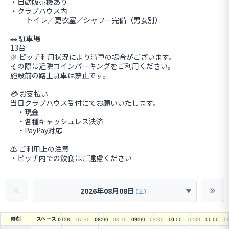
・自動販売機あり
・クラブハウス内
└ トイレ／更衣室／シャワー完備（男女別）
🚗 駐車場
13台
※ ピッチ利用状況により満車の場合がございます。
その際は近隣コインパーキングをご利用ください。
施設前の路上駐車は禁止です。
💳 お支払い
当日クラブハウス受付にてお願いいたします。
・現金
・各種キャッシュレス決済
・PayPay対応
⚠ ご利用上の注意
・ピッチ内での飲食はご遠慮ください
2026年08月08日
（土）
時刻
スペース
07
:00
07
:30
08
:00
08
:30
09
:00
09
:30
10
:00
10
:30
11
:00
1