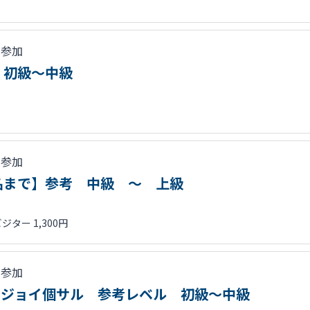
人参加
 初級～中級
人参加
名まで】参考 中級 ～ 上級
ター 1,300円
人参加
ンジョイ個サル 参考レベル 初級〜中級