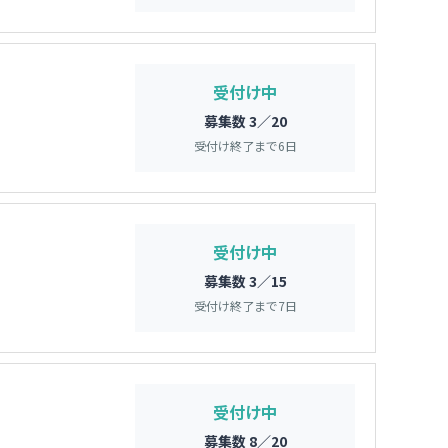
受付け中
募集数 3／20
受付け終了まで
6
日
受付け中
募集数 3／15
受付け終了まで
7
日
受付け中
募集数 8／20