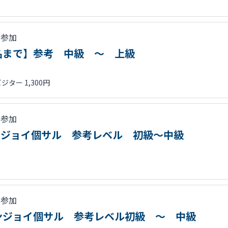
人参加
名まで】参考 中級 ～ 上級
ター 1,300円
人参加
ンジョイ個サル 参考レベル 初級〜中級
人参加
エンジョイ個サル 参考レベル初級 ～ 中級