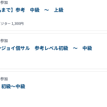
人参加
名まで】参考 中級 ～ 上級
ター 1,300円
人参加
エンジョイ個サル 参考レベル初級 ～ 中級
人参加
 初級～中級