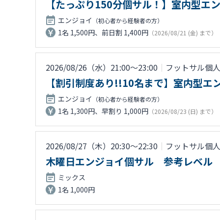
【たっぷり150分個サル！】室内型エ
エンジョイ
（初心者から経験者の方）
1名 1,500円、前日割 1,400円
（2026/08/21 (金) まで）
2026/08/26（水）21:00〜23:00
｜
フットサル個
【割引制度あり!!10名まで】室内型
エンジョイ
（初心者から経験者の方）
1名 1,300円、早割り 1,000円
（2026/08/23 (日) まで）
2026/08/27（木）20:30〜22:30
｜
フットサル個
木曜日エンジョイ個サル 参考レベル
ミックス
1名 1,000円