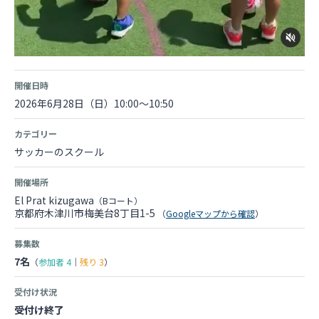
開催日時
2026年6月28日（日）10:00～10:50
カテゴリー
サッカーのスクール
開催場所
El Prat kizugawa
（Bコート）
京都府木津川市梅美台8丁目1-5
（
Googleマップから確認
）
募集数
7名
（
参加者
4
｜
残り
3
）
受付け状況
受付け終了