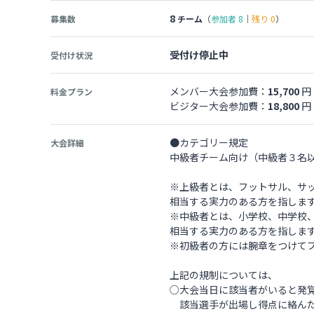
8
募集数
チーム
（
参加者
8
｜
残り
0
）
受付け停止中
受付け状況
メンバー大会参加費：
15,700
円
料金プラン
ビジター大会参加費：
18,800
円
●カテゴリー規定
大会詳細
中級者チーム向け（中級者３名以
※上級者とは、フットサル、サ
相当する実力のある方を指しま
※中級者とは、小学校、中学校
相当する実力のある方を指しま
※初級者の方には腕章をつけて
上記の規制については、
○大会当日に該当者がいると発
該当選手が出場し得点に絡んだ