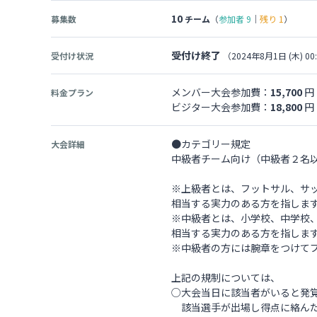
10
募集数
チーム
（
参加者
9
｜
残り
1
）
受付け終了
受付け状況
（2024年8月1日 (木) 00
メンバー大会参加費：
15,700
円
料金プラン
ビジター大会参加費：
18,800
円
●カテゴリー規定
大会詳細
中級者チーム向け（中級者２名以
※上級者とは、フットサル、サ
相当する実力のある方を指しま
※中級者とは、小学校、中学校
相当する実力のある方を指しま
※中級者の方には腕章をつけて
上記の規制については、
○大会当日に該当者がいると発
該当選手が出場し得点に絡んだ