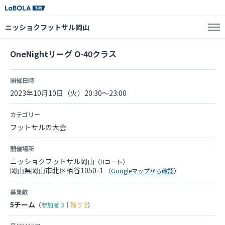
ニッショクフットサル岡山
OneNightリーグ O-40クラス
開催日時
2023年10月10日（火）20:30～23:00
カテゴリー
フットサルの大会
開催場所
ニッショクフットサル岡山
（Bコート）
岡山県岡山市北区栢谷1050-1
（
Googleマップから確認
）
募集数
5チーム
（
参加者
3
｜
残り
2
）