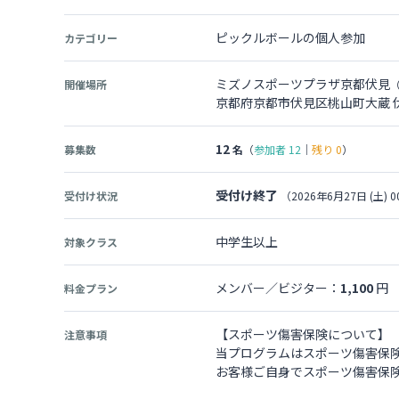
ピックルボールの個人参加
カテゴリー
ミズノスポーツプラザ京都伏見
開催場所
京都府京都市伏見区桃山町大蔵 
12
募集数
名
（
参加者
12
｜
残り
0
）
受付け終了
受付け状況
（2026年6月27日 (土) 0
中学生以上
対象クラス
メンバー／ビジター：
1,100
円
料金プラン
【スポーツ傷害保険について】
注意事項
当プログラムはスポーツ傷害保
お客様ご自身でスポーツ傷害保