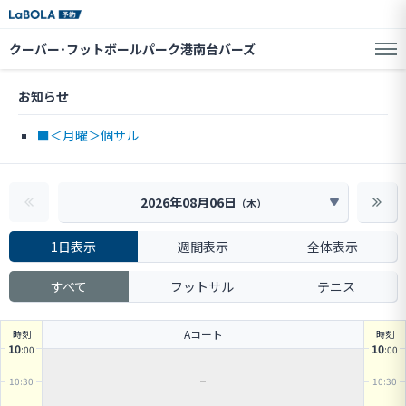
クーバー･フットボールパーク港南台バーズ
お知らせ
■＜月曜＞個サル
2026年08月06日
（
木
）
1日表示
週間表示
全体表示
すべて
フットサル
テニス
Aコート
時刻
時刻
10
10
:00
:00
10
:30
10
:30