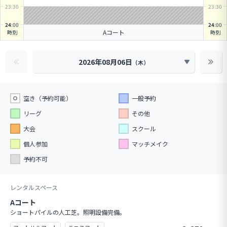
23
:30
23
:30
24
:00
24
:00
Aコート
時刻
時刻
2026年08月06日
（
木
）
空き（予約可能）
一般予約
リーグ
その他
大会
スクール
個人参加
マッチメイク
予約不可
レンタルスペース
Aコート
ショートパイルの人工芝。照明設備完備。