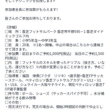
そしてテクニックを伝授します!!
参加者全員に参加賞がもらえます!
皆さんのご参加お待ちしております。
《詳細》
□場 所：香芝フットサルパーク 香芝市平野595－1 香芝ダイナ
ミックゴルフ内
□対 象：小学5年生～中学3年生
□定 員：20名 ※1名～開催。中止の場合はこちらから連絡さ
せて頂きます。
□参加費：前日までのご予約1,000円(税込) 当日のご予約1,500
円(税込)
□内 容：フットサルのスキルを使ったドリブル（抜き方、いな
し方、運び方など）※内容が変更になることがあります、予めご
了承ください
□指導者：福田 律貴(フクダ リツキ）<選手歴>香芝FPサッカ
ースクール、ペティロッソ香芝フットサルアカデミーU12・U1
5・U18、シュライカー大阪サテライト、現在ペティロッソ香芝T
OP選手兼監督
□持ち物：ボール、シューズ（サッカースパイク不可）、水分補
給ができる飲み物等
□その他：
・雨天決行です。荒天の場合は、開始2時間前の判断で中止とし