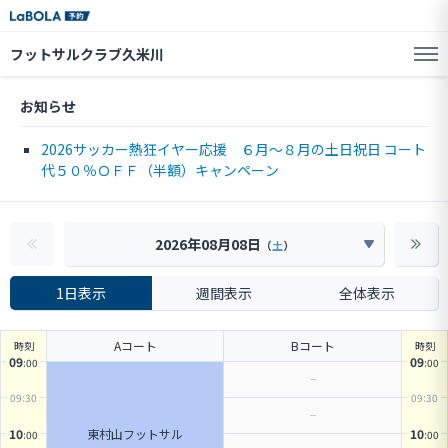
フットサルクラブ久米川
お知らせ
2026サッカー熱狂イヤー応援 ６月～８月の土日祝日 コート
代５０％ＯＦＦ（半額）キャンペーン
2026年08月08日
（
土
）
1日表示
週間表示
全体表示
Aコート
Bコート
時刻
時刻
09
09
:00
:00
09
:30
09
:30
東村山フットサル
10
10
:00
:00