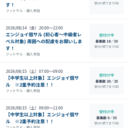
受付け終了まで
4
日
す！
フットサル
｜
個人参加
2026/08/14（金）20:00〜22:00
エンジョイ個サル (初心者〜中級者レ
受付け中
ベル対象) 周囲への配慮をお願いしま
募集数 18／35
受付け終了まで
5
日
す！
フットサル
｜
個人参加
2026/08/15（土）07:00〜09:00
受付け中
【中学生以上対象】エンジョイ個サ
募集数 20／25
ル ※2重予約注意！！
受付け終了まで
6
日
フットサル
｜
個人参加
2026/08/15（土）09:00〜11:00
受付け中
【中学生以上対象】エンジョイ個サ
募集数 0／35
ル ※2重予約注意！！
受付け終了まで
6
日
フットサル
｜
個人参加