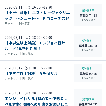
2026/08/11（火）16:00〜17:30
受付け中
【小学生対象】 エストレージャクリニ
募集数 7／18
ック 〜シュート〜 担当コーチ吉野
まもなく終了
サッカー
｜
個人参加
2026/08/11（火）18:00〜20:00
受付け中
【中学生以上対象】エンジョイ個サ
募集数 18／25
ル ※2重予約注意！！
まもなく終了
フットサル
｜
個人参加
2026/08/12（水）20:00〜22:00
受付け中
【中学生以上対象】ガチ個サル
募集数 9／25
まもなく終了
フットサル
｜
個人参加
2026/08/13（木）20:00〜22:00
エンジョイ個サル (初心者〜中級者レ
受付け中
ベル対象) 周囲への配慮をお願いしま
募集数 34／35