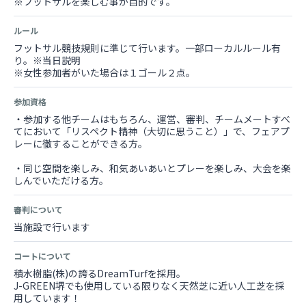
※フットサルを楽しむ事が目的です。
ルール
フットサル競技規則に準じて行います。一部ローカルルール有
り。※当日説明
※女性参加者がいた場合は１ゴール２点。
参加資格
・参加する他チームはもちろん、運営、審判、チームメートすべ
てにおいて「リスペクト精神（大切に思うこと）」で、フェアプ
レーに徹することができる方。
・同じ空間を楽しみ、和気あいあいとプレーを楽しみ、大会を楽
しんでいただける方。
審判について
当施設で行います
コートについて
積水樹脂(株)の誇るDreamTurfを採用。
J-GREEN堺でも使用している限りなく天然芝に近い人工芝を採
用しています！