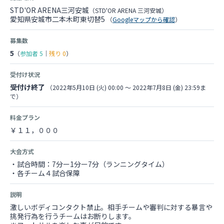
STD'OR ARENA三河安城
（STD'OR ARENA 三河安城）
愛知県安城市二本木町東切替5
（
Googleマップから確認
）
募集数
5
（
参加者
5
｜
残り
0
）
受付け状況
受付け終了
（2022年5月10日 (火) 00:00 〜 2022年7月8日 (金) 23:59ま
で）
料金プラン
￥１１，０００
大会方式
・試合時間：7分ー1分ー7分（ランニングタイム）
・各チーム４試合保障
説明
激しいボディコンタクト禁止。相手チームや審判に対する暴言や
挑発行為を行うチームはお断りします。