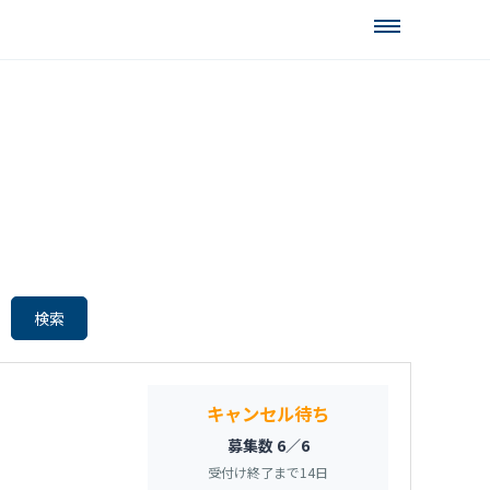
キャンセル待ち
募集数 6／6
受付け終了まで
14
日