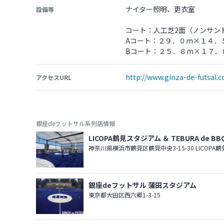
ナイター照明、更衣室
設備等
コート：人工芝2面（ノンサン
Aコート：２９．０m×１４．
Bコート：２５．８m×１７．
http://www.ginza-de-futsal.
アクセスURL
銀座deフットサル系列店情報
LICOPA鶴見スタジアム ＆ TEBURA de BB
神奈川県横浜市鶴見区鶴見中央3-15-30 LICOPA
銀座deフットサル 蒲田スタジアム
東京都大田区西六郷1-3-15