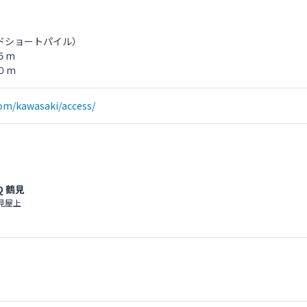
ドショートパイル）
５m
０m
com/kawasaki/access/
Q 鶴見
鶴見屋上