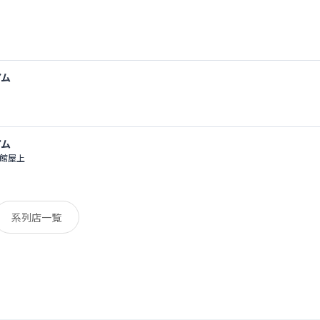
アム
アム
ン館屋上
系列店一覧