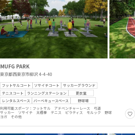
MUFG PARK
東京都西東京市柳沢 4-4-40
フットサルコート
ソサイチコート
サッカーグラウンド
テニスコート
ランニングステーション
更衣室
レンタルスペース
バーベキュースペース
野球場
利用可能スポーツ：
フットサル
アドベンチャーレース
弓道
サッカー
ソサイチ
太極拳
テニス
ピラティス
モルック
野球
ヨガ
その他