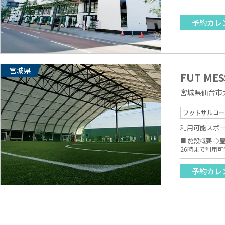
予約カレ
宮城県
FUT ME
宮城県仙台市太
フットサルコー
利用可能スポ
■ 施設概要 ◇屋根付き ゴムチップ無しの人工
予約カレ