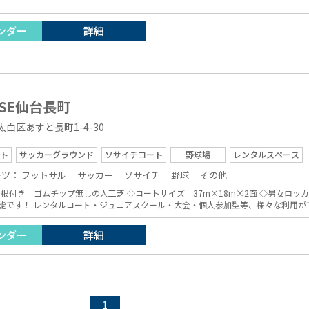
ンダー
詳細
SSE仙台長町
白区あすと長町1-4-30
ト
サッカーグラウンド
ソサイチコート
野球場
レンタルスペース
ーツ：
フットサル
サッカー
ソサイチ
野球
その他
芝 ◇コートサイズ 37m×18m×2面 ◇男女ロッカールーム（無料シャワー完備）・観戦スペース
26時まで利用可能です！ レンタルコート・ジュニアスクール・大会・個人参加型等、様々な利
ンダー
詳細
1