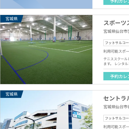
予約カレ
宮城県
スポーツ
宮城県仙台市宮
フットサルコー
利用可能スポ
テニススクール
ます。 レンタルコートはバスケットボールやダンス、ドローン飛行など様々な使用用途でご利用頂けます。 予約方法は、LaBOLAシステムのネット予
約、またはお電
予約カレ
宮城県
セントラ
宮城県仙台市青
フットサルコー
利用可能スポ