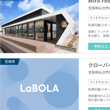
MIFA Foo
宮城県仙台市泉
フットサルコー
利用可能スポ
音楽とフットボールを通して”東
別を超え、音楽
寄与することを目指しております。 施設は屋根付き屋外コートで
（60m×40m
予約カレ
宮城県
クローバ
宮城県仙台市青
フットサルコー
利用可能スポ
完全屋内の人工
雨や雪が降って