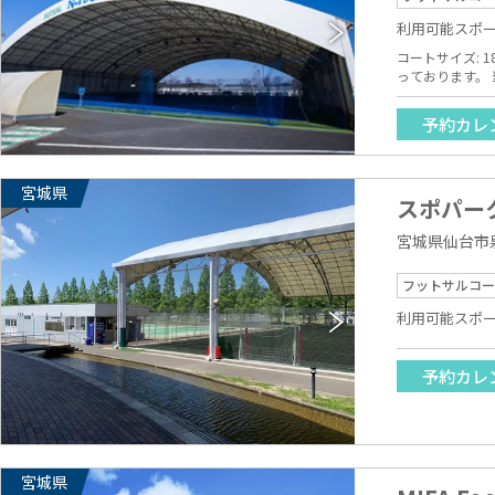
利用可能スポ
コートサイズ: 18m × 35m 面
っております。
予約カレ
宮城県
スポパー
宮城県仙台市泉
フットサルコー
利用可能スポ
予約カレ
宮城県