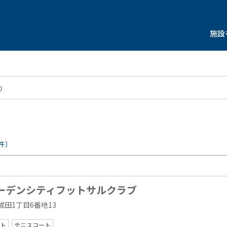
施設
件）
ーデンシティフットサルクラブ
田1丁目6番地13
ト
テニスコート