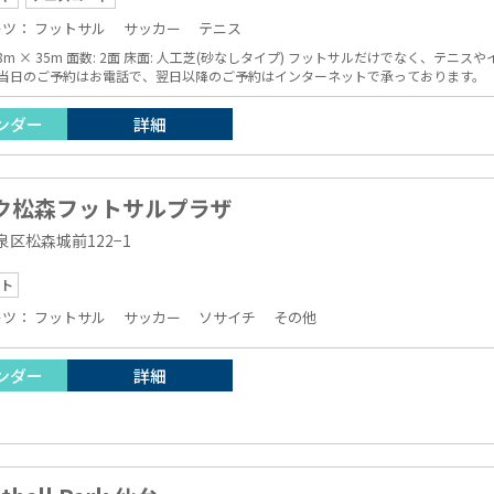
ーツ：
フットサル
サッカー
テニス
数: 2面 床面: 人工芝(砂なしタイプ) フットサルだけでなく、テニスやイベントなど多目的にご利用いただける仕様とな
 当日のご予約はお電話で、翌日以降のご予約はインターネットで承っております。
ンダー
詳細
ク松森フットサルプラザ
区松森城前122−1
ト
ーツ：
フットサル
サッカー
ソサイチ
その他
ンダー
詳細