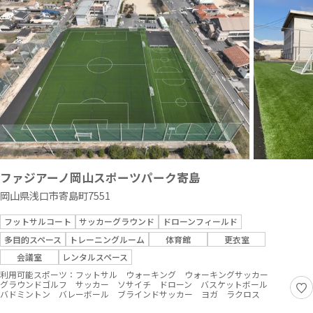
ファジアーノ岡山スポーツパーク寄島
岡山県浅口市寄島町7551
フットサルコート
サッカーグラウンド
ドローンフィールド
多目的スペース
トレーニングルーム
体育館
更衣室
会議室
レンタルスペース
利用可能スポーツ：
フットサル
ウォーキング
ウォーキングサッカー
グラウンドゴルフ
サッカー
ソサイチ
ドローン
バスケットボール
バドミントン
バレーボール
ブラインドサッカー
ヨガ
ラクロス