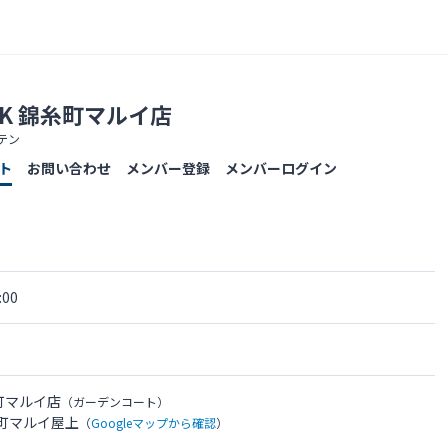
PARK 錦糸町マルイ店
テン
ト
お問い合わせ
メンバー登録
メンバーログイン
00
錦糸町マルイ店
（ガーデンコート）
糸町マルイ屋上
（
Googleマップから確認
）