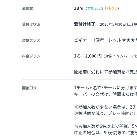
18
募集数
名
（
参加者
18
｜
残り
0
）
受付け終了
受付け状況
（2026年5月30日 (土) 0
ビギナー（備考：レベル ★★★
対象クラス
1名：
2,000
円
料金プラン
（対象：メンバー／
開始前に受付にて参加費をお支払い
1チーム 6名で3チームに分け
開催形式
キーパーの交代は、時間または
※参加人数が少ない場合は、2チ
休憩時間が減り、プレー時間と
※参加人数が6名以上で開催、5
中止の場合は、90分前までに施