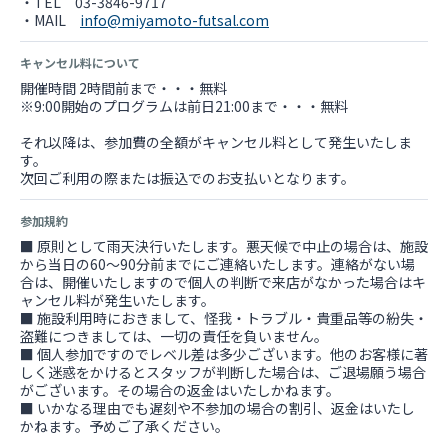
・TEL 03-3846-9717
・MAIL
info@miyamoto-futsal.com
キャンセル料について
開催時間 2時間前まで・・・無料
※9:00開始のプログラムは前日21:00まで・・・無料
それ以降は、参加費の全額がキャンセル料として発生いたしま
す。
次回ご利用の際または振込でのお支払いとなります。
参加規約
■ 原則として雨天決行いたします。悪天候で中止の場合は、施設
から当日の60～90分前までにご連絡いたします。連絡がない場
合は、開催いたしますので個人の判断で来店がなかった場合はキ
ャンセル料が発生いたします。
■ 施設利用時におきまして、怪我・トラブル・貴重品等の紛失・
盗難につきましては、一切の責任を負いません。
■ 個人参加ですのでレベル差は多少ございます。他のお客様に著
しく迷惑をかけるとスタッフが判断した場合は、ご退場願う場合
がございます。その場合の返金はいたしかねます。
■ いかなる理由でも遅刻や不参加の場合の割引、返金はいたし
かねます。予めご了承ください。