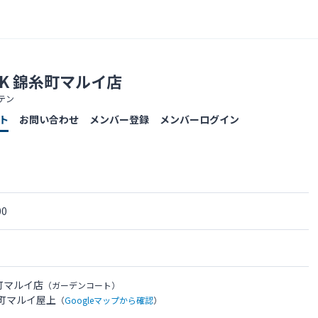
PARK 錦糸町マルイ店
テン
ト
お問い合わせ
メンバー登録
メンバーログイン
00
錦糸町マルイ店
（ガーデンコート）
糸町マルイ屋上
（
Googleマップから確認
）