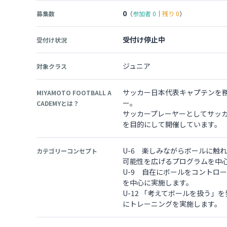
0
募集数
（
参加者
0
｜
残り
0
）
受付け停止中
受付け状況
ジュニア
対象クラス
サッカー日本代表キャプテンを
MIYAMOTO FOOTBALL A
ー。
CADEMYとは？
サッカープレーヤーとしてサッ
を目的にして開催しています。
U-6 楽しみながらボールに触
カテゴリーコンセプト
可能性を広げるプログラムを中
U-9 自在にボールをコントロ
を中心に実施します。
U-12 「考えてボールを扱う
にトレーニングを実施します。