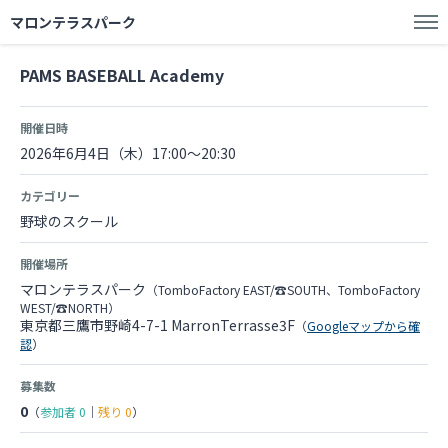
マロンテラスパーク
PAMS BASEBALL Academy
開催日時
2026年6月4日（木）17:00～20:30
カテゴリー
野球のスクール
開催場所
マロンテラスパーク
（TomboFactory EAST/☎SOUTH、TomboFactory
WEST/☎NORTH）
東京都三鷹市野崎4-7-1 MarronTerrasse3F
（
Googleマップから確
認
）
募集数
0
（
参加者
0
｜
残り
0
）