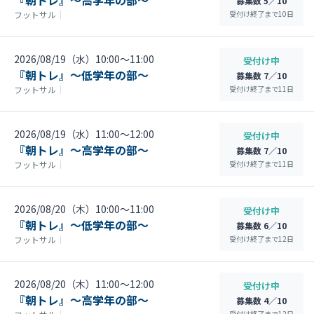
『朝トレ』～高学年の部～
募集数 5／10
受付け終了まで
10
日
フットサル
｜
2026/08/19（水）10:00〜11:00
受付け中
『朝トレ』～低学年の部～
募集数 7／10
受付け終了まで
11
日
フットサル
｜
2026/08/19（水）11:00〜12:00
受付け中
『朝トレ』～高学年の部～
募集数 7／10
受付け終了まで
11
日
フットサル
｜
2026/08/20（木）10:00〜11:00
受付け中
『朝トレ』～低学年の部～
募集数 6／10
受付け終了まで
12
日
フットサル
｜
2026/08/20（木）11:00〜12:00
受付け中
『朝トレ』～高学年の部～
募集数 4／10
受付け終了まで
12
日