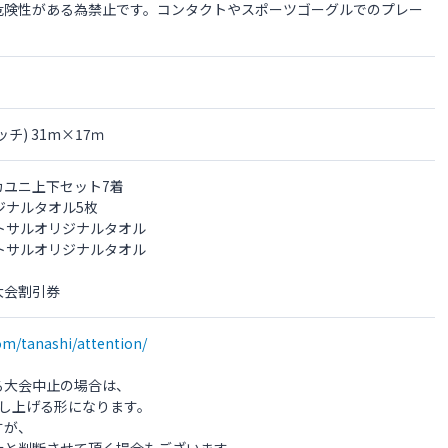
危険性がある為禁止です。コンタクトやスポーツゴーグルでのプレー
) 31m×17ｍ
カユニ上下セット7着
ジナルタオル5枚
ットサルオリジナルタオル
ットサルオリジナルタオル
大会割引券
om/tanashi/attention/
る大会中止の場合は、
し上げる形になります。
すが、
止と判断させて頂く場合もございます。