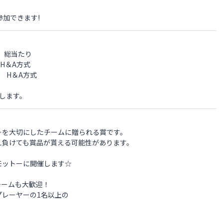
参加できます!
 総当たり
H＆A方式
 H＆A方式
します。
ーを大切にしたチームに贈られる賞です。
え負けても賞品が貰える可能性があります。
モットーに開催します☆
チームも大歓迎！
プレーヤーの1名以上の