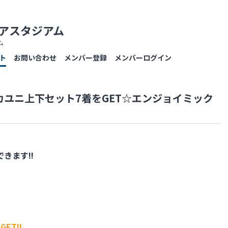
京アスタジアム
ム
ト
お問い合わせ
メンバー登録
メンバーログイン
カユニ上下セット7着をGET☆エンジョイミック
できます
‼
T!!