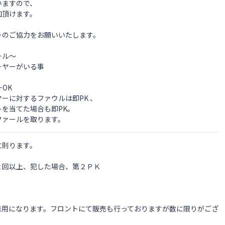
いますので、
加頂けます。
ーのご協力をお願いいたします。
ール～
ーヤーがいる事
ーOK
ーに対するファウルは即PK 、
を当てた場合も即PK。
ファールを取ります。
に則ります。
２回以上、犯した場合、第２ＰＫ
着用になります。フロントにて販売も行っておりますが数に限りがござ