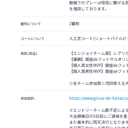
眼鏡でのプレーは怪我に繋がる
を推奨しております。
2審制
審判について
人工芝コート(ショートパイルピッチ
コートについて
【エンジョイチーム賞】レプリ
表彰(賞品)
【優勝】銀座deフットサルオリ
【個人賞女性MVP】銀座deフ
【個人賞男性MVP】銀座deフ
☆全チーム参加賞☆次回使える
https://www.ginza-de-futsal.c
参加規約
※エントリーチーム数不足によ
大会開催日の5日前にご連絡を差
また基本的に雨天決行となりま
当日荒天やピッチ状況により中