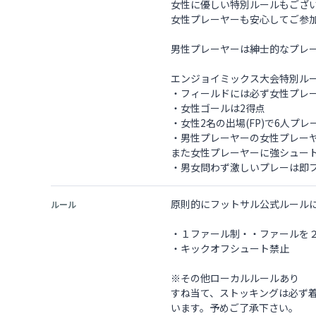
女性に優しい特別ルールもござ
女性プレーヤーも安心してご参
男性プレーヤーは紳士的なプレ
エンジョイミックス大会特別ル
・フィールドには必ず女性プレ
・女性ゴールは2得点
・女性2名の出場(FP)で6人プレ
・男性プレーヤーの女性プレーヤ
また女性プレーヤーに強シュート
・男女問わず激しいプレーは即
原則的にフットサル公式ルール
ルール
・１ファール制・・ファールを
・キックオフシュート禁止
※その他ローカルルールあり
すね当て、ストッキングは必ず
います。予めご了承下さい。