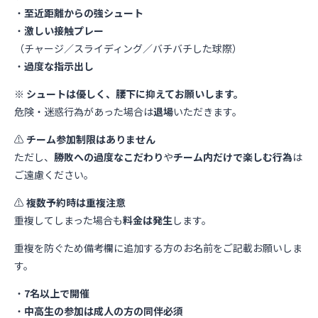
・
至近距離からの強シュート
・
激しい接触プレー
（チャージ／スライディング／バチバチした球際）
・
過度な指示出し
※
シュートは優しく、腰下に抑えてお願いします。
危険・迷惑行為があった場合は
退場
いただきます。
⚠️
チーム参加制限はありません
ただし、
勝敗への過度なこだわり
や
チーム内だけで楽しむ行為
は
ご遠慮ください。
⚠️
複数予約時は重複注意
重複してしまった場合も
料金は発生
します。
重複を防ぐため備考欄に追加する方のお名前をご記載お願いしま
す。
・
7名以上で開催
・
中高生の参加は成人の方の同伴必須