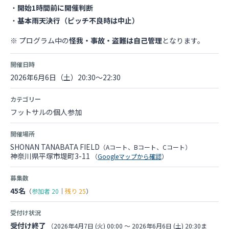
・
開始1時間前に開催判断
・
基本雨天決行（ピッチ不良時は中止）
※ プログラム中の
怪我・事故・盗難は自己管理
となります。
開催日時
2026年6月6日（土）20:30～22:30
カテゴリー
フットサルの個人参加
開催場所
SHONAN TANABATA FIELD
（Aコート、Bコート、Cコート）
神奈川県平塚市堤町3-11
（
Googleマップから確認
）
募集数
45名
（
参加者
20
｜
残り
25
）
受付け状況
受付け終了
（2026年4月7日 (火) 00:00 〜 2026年6月6日 (土) 20:30ま