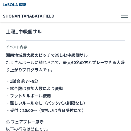
SHONAN TANABATA FIELD
土曜_中級個サル
イベント内容
湘南地域最大級のピッチで楽しむ中級個サル。
たくさんボールに触れられて、
最大60名の方とプレーできる大盛
り上がりプログラム
です。
・
1試合 約7〜8分
・
試合数は参加人数により変動
・
フットサルボール使用
・
難しいルールなし（バックパス制限なし）
・
受付：20:00〜（支払いは当日受付にて）
⚠️
フェアプレー厳守
以下の行為は禁止です。