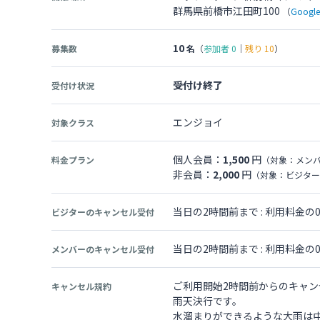
群馬県前橋市江田町100
（
Goog
10
募集数
名
（
参加者
0
｜
残り
10
）
受付け終了
受付け状況
エンジョイ
対象クラス
個人会員：
1,500
円
料金プラン
（対象：メン
非会員：
2,000
円
（対象：ビジター
当日の2時間前まで : 利用料金
ビジターのキャンセル受付
当日の2時間前まで : 利用料金
メンバーのキャンセル受付
ご利用開始2時間前からのキャン
キャンセル規約
雨天決行です。
水溜まりができるような大雨は