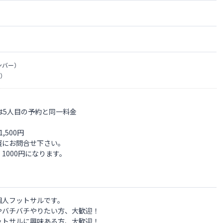
ンバー）
）
。
は5人目の予約と同一料金
500円
軽にお問合せ下さい。
1000円になります。
個人フットサルです。
やバチバチやりたい方、大歓迎！
ットサルに興味ある方、大歓迎！