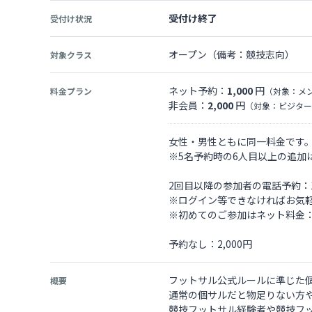
受付け終了
受付け状況
オープン（備考：競技志向）
対象クラス
ネット予約：
1,000
円
料金プラン
（対象：メ
非会員：
2,000
円
（対象：ビジター
女性・男性ともに同一料金です
※5名予約時の6人目以上の追加
2回目以降の参加者の電話予約：1,
※ログイン等できなければお気
※初めてのご参加はネット料金：
予約なし：2,000円
フットサル公式ルールに準じた
概要
通常の個サルだと物足りない方
競技フットサル経験者や競技フ