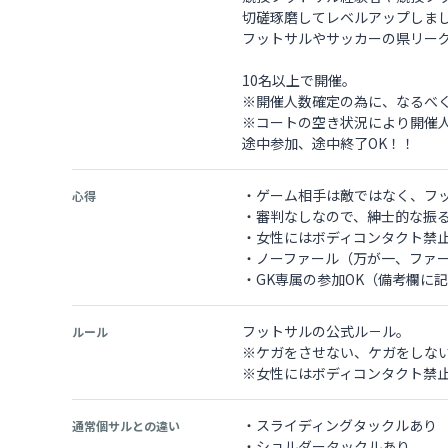
切磋琢磨してレベルアップしま
フットサルやサッカーの県リー
10名以上で開催。
※開催人数確定の為に、なるべ
※コートの空き状況により開催
途中参加、途中終了OK！！
・ゲーム相手は敵ではなく、フ
心得
・審判なしなので、紳士的な振
・女性にはボディコンタクト禁
・ノーファール（万が一、ファ
・GK専属の参加OK（備考欄に
フットサルの公式ル－ル。
ルール
※ケガをさせない、ケガをしな
※女性にはボディコンタクト禁
・スライディングタックルあり
通常個サルとの違い
・ショルダータックルあり