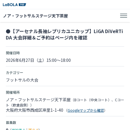
ノア・フットサルステージ天下茶屋
●【アーセナル長袖レプリカユニカップ】LiGA DiVeRTi
DA 大会詳細＆ご予約はページ内を確認
開催日時
2026年6月27日（土）15:00～18:00
カテゴリー
フットサルの大会
開催場所
ノア・フットサルステージ天下茶屋
（Bコート（中央コート）、Cコー
ト（飲食店側））
大阪府大阪市西成区岸里1-1-40
（
Googleマップから確認
）
募集数
0
（
参加者
0
｜
残り
0
）