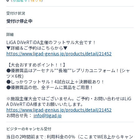
受付け状況
受付け停止中
詳細
LiGA DiVeRTiDA主催のフットサル大会です！
https://www.ligad-genius.jp/products/detail/21452
【大会おすすめポイント！！】
●優勝賞品はアーセナル""長袖""レプリカユニフォーム！(シャ
ツ×6枚)
●しっかりフットサル！4試合以上＋決勝戦あり！
●優勝賞品の他、全チームに賞品をご用意！
※施設主催大会ではございません。ご予約・お問い合わせはLiG
https://www.ligad-genius.jp/products/detail/21452
お問合せ先：
info@ligad.jp
ビジターのキャンセル受付
当日の2時間前まで : 利用料金の0％（ここまでWEB上からキャン