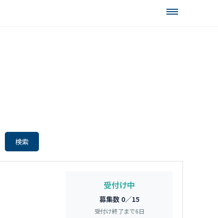
受付け中
募集数 0／15
受付け終了まで
6
日