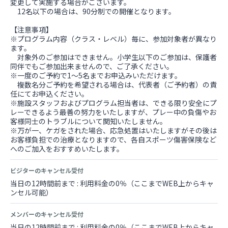
変更して実施する場合がございます。
12名以下の場合は、90分制での開催となります。
【注意事項】
※プログラム内容（クラス・レベル）毎に、参加対象者が異なり
ます。
対象外のご参加はできません。小学生以下のご参加は、保護者
同伴でもご参加出来ませんので、ご了承ください。
※一度のご予約で1～5名までお申込みいただけます。
複数名分ご予約を希望される場合は、代表者（ご予約者）の責
任にてお申込ください。
※施設スタッフおよびプログラム担当者は、できる限り安全にプ
レーできるよう最善の努力をいたしますが、プレー中の負傷やお
客様同士のトラブルについて関知いたしません。
※万が一、ケガをされた場合、応急処置はいたしますがその後は
お客様負担での治療となりますので、各自スポーツ傷害保険など
へのご加入をおすすめいたします。
ビジターのキャンセル受付
当日の12時間前まで : 利用料金の0％（ここまでWEB上からキャ
ンセル可能）
メンバーのキャンセル受付
当日の12時間前まで : 利用料金の0％（ここまでWEB上からキャ