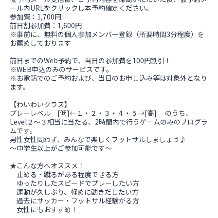
ール内URLをクリックし本予約確定ください。
参加費：1,700円
前日割参加費：1,600円
※事前に、無料の個人参加メンバー登録（所要時間3分程度）を
お薦めしております
前日までのWeb予約で、当日の参加費を100円割引！
※WEB申込のみのサービスです。
※お電話でのご予約および、当日のお申し込み等は対象外となり
ます。
【わいわいクラス】
プレーレベル [低]←１・２・３・４・５→[高] のうち、
Level２～３相当に当たる、2時間内で行うゲームのみのプログラ
ムです。
男性女性問わず、みんなで楽しくフットサルしましょう♪
～中学生以上がご参加可能です～
★こんな方へオススメ！
止める・蹴るがある程度できる方
ゆったりしたスピードでプレーしたい方
運動が久しぶり、軽めに動きだしたい方
過去にサッカー・フットサル経験がる方
女性にもおすすめ！