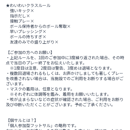
★わいわいクラスルール
強いキック×
指示だし×
接触プレー×
ボール保持者からのボール奪取×
早いプレッシング×
ボールの持ちすぎ×
友達のみでの盛り上がり×
【ご参加の方へのお願い】
・上記ルールを、1回のご参加中に3度繰り返された場合、その時
点で当日のプレー終了をお伝えいたします。
※1度目は注意、2度目は警告、3度めは退場となります。
・複数回退場されるもしくは、お声かけしましても著しくプレー
を改善されない場合は、当施設でのご利用をお断りする場合がご
ざいます。
・マスクの着用は、任意となります。
※それぞれに体調等を鑑み、着用をお願いいたします。
・咳が止まらないなどの症状が確認された場合、ご利用をお断り
及び中断いただくことがございます。予めご了承ください。
【個サルとは？】
「個人参加型フットサル」の略称です。