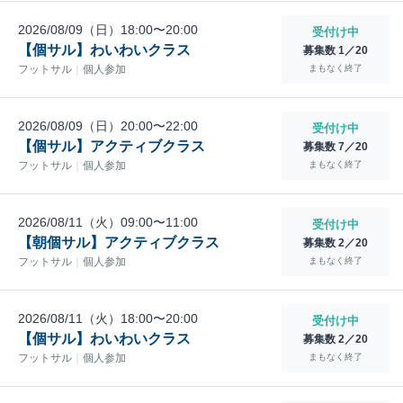
2026/08/09（日）18:00〜20:00
受付け中
【個サル】わいわいクラス
募集数 1／20
まもなく終了
フットサル
｜
個人参加
2026/08/09（日）20:00〜22:00
受付け中
【個サル】アクティブクラス
募集数 7／20
まもなく終了
フットサル
｜
個人参加
2026/08/11（火）09:00〜11:00
受付け中
【朝個サル】アクティブクラス
募集数 2／20
まもなく終了
フットサル
｜
個人参加
2026/08/11（火）18:00〜20:00
受付け中
【個サル】わいわいクラス
募集数 2／20
まもなく終了
フットサル
｜
個人参加