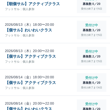
【朝個サル】アクティブクラス
募集数 0／20
受付け終了まで
5
日
フットサル
｜
個人参加
2026/08/13（木）18:00〜20:00
受付け中
【個サル】わいわいクラス
募集数 3／20
受付け終了まで
5
日
フットサル
｜
個人参加
2026/08/13（木）20:00〜22:00
受付け中
【個サル】アクティブクラス
募集数 2／20
受付け終了まで
5
日
フットサル
｜
個人参加
2026/08/14（金）18:00〜20:00
受付け中
【個サル】アクティブクラス
募集数 0／20
受付け終了まで
6
日
フットサル
｜
個人参加
2026/08/14（金）20:00〜22:00
受付け中
【個サル】わいわいクラス
募集数 3／20