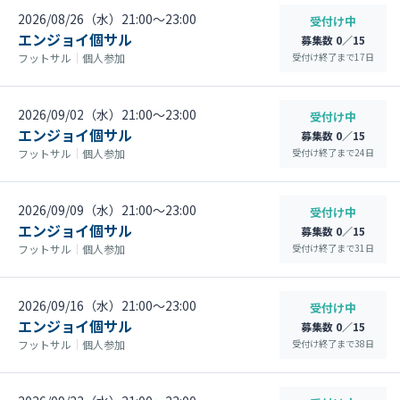
2026/08/26（水）21:00〜23:00
受付け中
エンジョイ個サル
募集数 0／15
受付け終了まで
17
日
フットサル
｜
個人参加
2026/09/02（水）21:00〜23:00
受付け中
エンジョイ個サル
募集数 0／15
受付け終了まで
24
日
フットサル
｜
個人参加
2026/09/09（水）21:00〜23:00
受付け中
エンジョイ個サル
募集数 0／15
受付け終了まで
31
日
フットサル
｜
個人参加
2026/09/16（水）21:00〜23:00
受付け中
エンジョイ個サル
募集数 0／15
受付け終了まで
38
日
フットサル
｜
個人参加