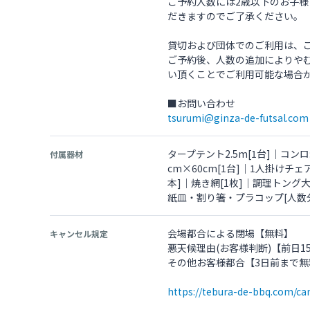
ご予約人数には2歳以下のお子様
だきますのでご了承ください。
貸切および団体でのご利用は、
ご予約後、人数の追加によりや
い頂くことでご利用可能な場合
tsurumi@ginza-de-futsal.com
タープテント2.5m[1台]｜コンロ
付属器材
cm×60cm[1台]｜1人掛けチェ
本]｜焼き網[1枚]｜調理トング
紙皿・割り箸・プラコップ[人数分]
会場都合による閉場【無料】
キャンセル規定
悪天候理由(お客様判断)【前日
その他お客様都合【3日前まで無
https://tebura-de-bbq.com/can