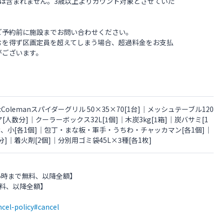
は含まれません。3歳以上よりカウント対象とさせていた
ご予約前に施設までお問い合わせください。
むを得ず区画定員を超えてしまう場合、超過料金をお支払
がございます。
:Colemanスパイダーグリル 50×35×70[1台]｜メッシュテーブル120
ア[人数分]｜クーラーボックス32L[1個]｜木炭3kg[1箱]｜炭バサミ[1
大、小[各1個]｜包丁・まな板・軍手・うちわ・チャッカマン[各1個]｜
｜着火剤[2個]｜分別用ゴミ袋45L×3種[各1枚]
15時まで無料、以降全額】
料、以降全額】
cel-policy#cancel